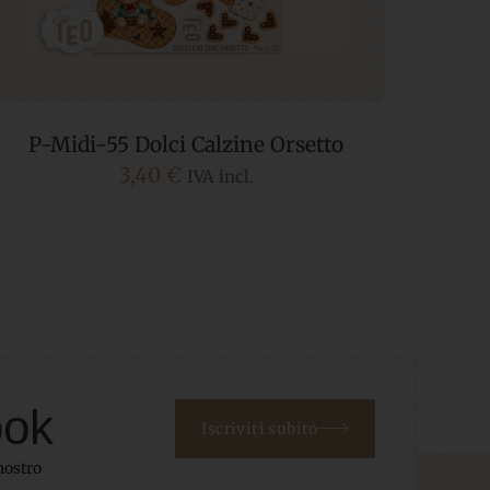
P-Midi-55 Dolci Calzine Orsetto
Pannol
3,40
€
IVA incl.
ook
Iscriviti subito
nostro