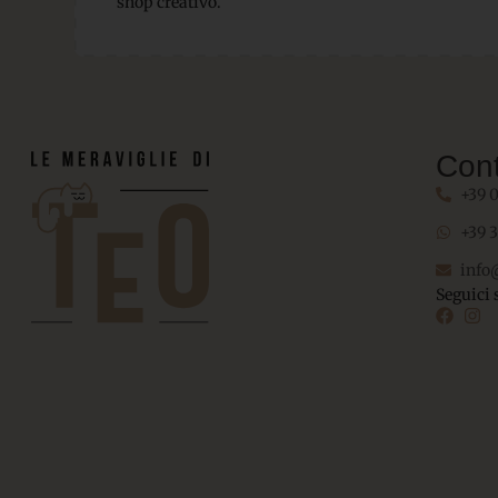
shop creativo.
Cont
+39 
+39 
info
Seguici 