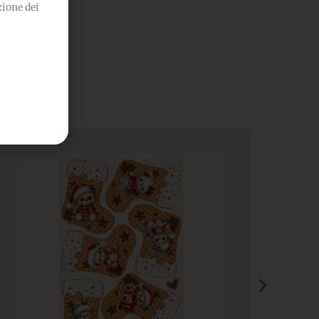
zione dei
he...