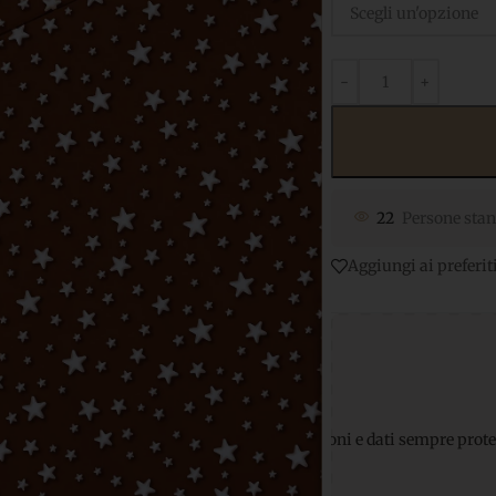
22
Persone stan
Aggiungi ai preferit
amenti sicuri
per transazioni e dati sempre protetti
Supporto W