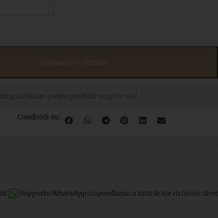
Aggiungi al carrello
no guardando questo prodotto proprio ora!
i
Condividi su:
hatsApp:
rispondiamo a tutte le tue richieste dirette
Spedizione g