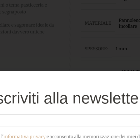
oni o tema pasticceria e
me segnaposto
Pannolenci
MATERIALE
ollare e sagomare ideale da
incollare
eazioni davvero uniche
SPESSORE:
1 mm
OEKO-TEX
CERTIFICATO
bambini
scriviti alla newslette
l'
informativa privacy
e acconsento alla memorizzazione dei miei da