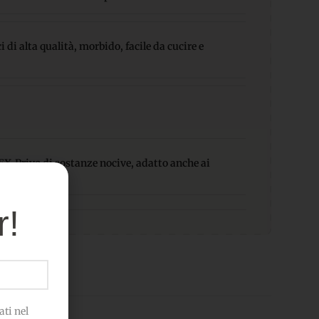
 di alta qualità, morbido, facile da cucire e
-Privo di sostanze nocive, adatto anche ai
r!
ti nel