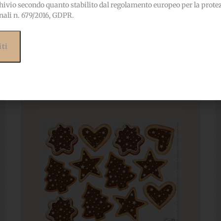
hivio secondo quanto stabilito dal regolamento europeo per la prote
nali n. 679/2016, GDPR.
Prodotti correlati
ebbero interessarti anc