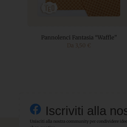
lassa “
Pannolenci Fantasia “Waffle”
Da
3,50
€
Iscriviti alla
Unisciti alla nostra community per condividere idee,