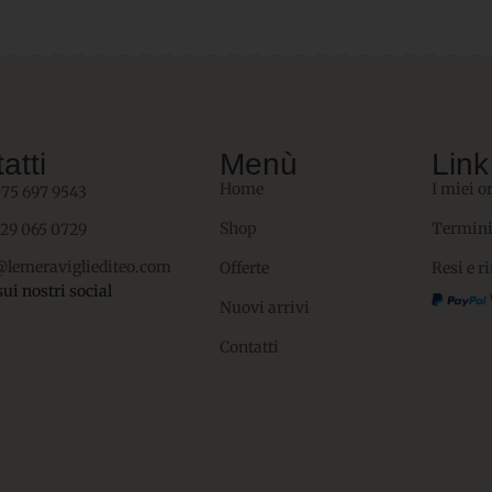
atti
Menù
Link 
Home
I miei o
075 697 9543
Shop
Termini
329 065 0729
@lemeravigliediteo.com
Offerte
Resi e r
sui nostri social
Nuovi arrivi
Contatti