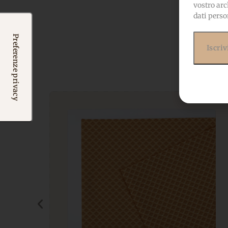
vostro arc
dati perso
Potr