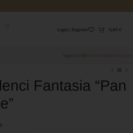
Login / Register
0,00
€
Seguici su
Facebook
e
Instagra
enci Fantasia “Pan
le”
I