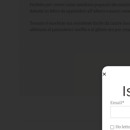
Perfetto per creare calze natalizie pupazzi decorazi
dolcetti in feltro da appendere all’albero o usare co
Tessuto è morbido ma resistente facile da cucire inc
abbinare al pannolenci waffle o al glitter oro per cr
I
Email*
Ho letto 