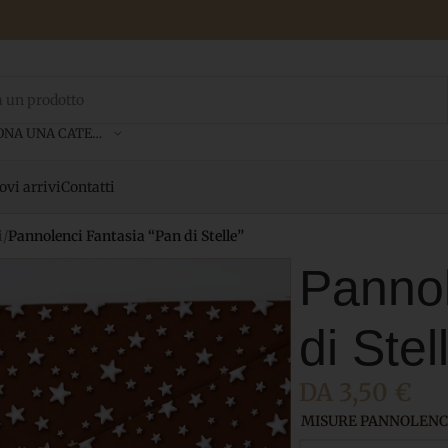
SELEZIONA UNA CATEGORIA
vi arrivi
Contatti
i
/
Pannolenci Fantasia “Pan di Stelle”
Pannol
di Stel
DA
3,50
€
MISURE PANNOLENC