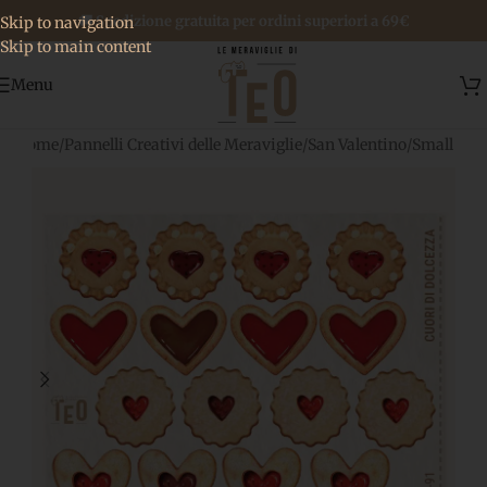
🚚 Spedizione gratuita per ordini superiori a 69€
Skip to navigation
Skip to main content
Menu
Home
/
Pannelli Creativi delle Meraviglie
/
San Valentino
/
Small