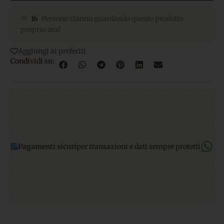
16
Persone stanno guardando questo prodotto
proprio ora!
Aggiungi ai preferiti
Condividi su:
menti sicuri
per transazioni e dati sempre protetti
Supporto Wh