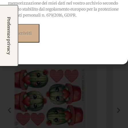
memorizzazione dei miei dati nel vostro archivio secondo
quanto stabilito dal regolamento europeo per la protezione
Prodotti correlati
dei dati personali n. 679/2016, GDPR.
Potrebbero interessarti
anche...