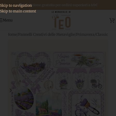
🚚 Spedizione gratuita per ordini superiori a 69€
Skip to navigation
Skip to main content
Menu
Home
/
Pannelli Creativi delle Meraviglie
/
Primavera
/
Classic