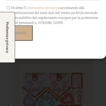
Ho letto l'
informativa privacy
e acconsento alla
memorizzazione dei miei dati nel vostro archivio secondo
quanto stabilito dal regolamento europeo per la protezione
dei dati personali n. 679/2016, GDPR.
Prodotti correlati
Potrebbero interessarti
anche...