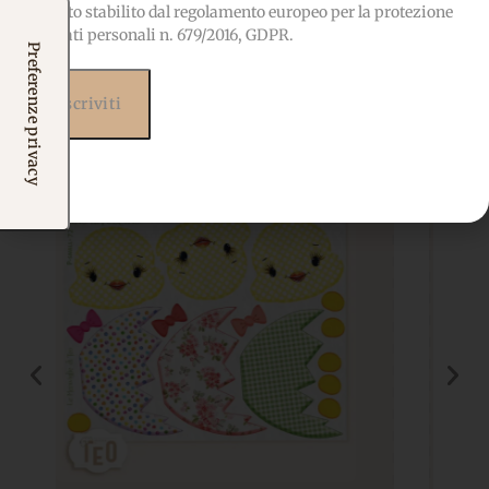
quanto stabilito dal regolamento europeo per la protezione
Potrebbero interessarti
dei dati personali n. 679/2016, GDPR.
anche...