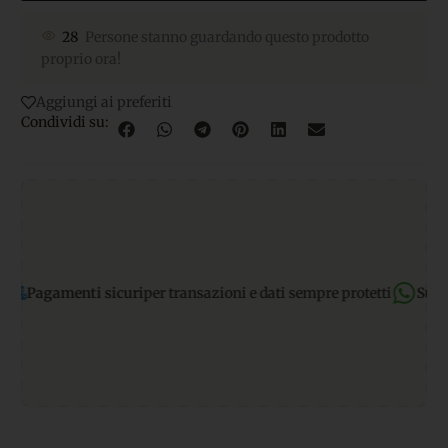
28
Persone stanno guardando questo prodotto
proprio ora!
Aggiungi ai preferiti
Condividi su:
nti sicuri
per transazioni e dati sempre protetti
Supporto Wha