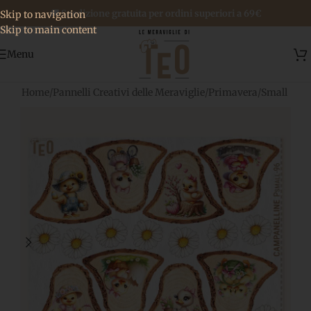
🚚 Spedizione gratuita per ordini superiori a 69€
Skip to navigation
Skip to main content
Menu
Home
/
Pannelli Creativi delle Meraviglie
/
Primavera
/
Small