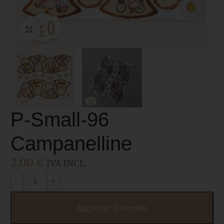
Click to enlarge
P-Small-96
Campanelline
2,00
€
IVA INCL.
Aggiungi al carrello