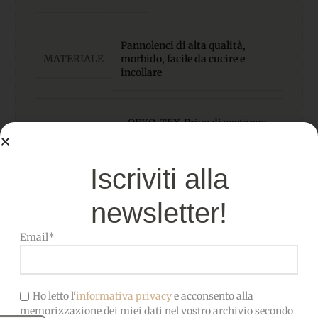
Pannolenci di alta qualità,
MATERIALE
morbido, facile da cucire e
incollare
OEKO-TEX-Privo di sostanze
CERTIFICATO
nocive, adatto anche ai
bambini
Iscriviti alla
newsletter!
Email*
Ho letto l'
informativa privacy
e acconsento alla
memorizzazione dei miei dati nel vostro archivio secondo
Prodotti correlati