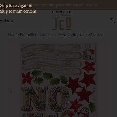
🚚 Spedizione gratuita per ordini superiori a 69€
Skip to navigation
Skip to main content
Menu
Home
/
Pannelli Creativi delle Meraviglie
/
Natale
/
Classic