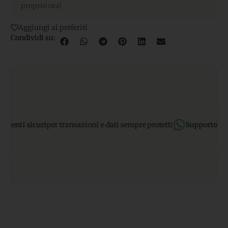
proprio ora!
Aggiungi ai preferiti
Condividi su:
ti sicuri
per transazioni e dati sempre protetti
Supporto Whats