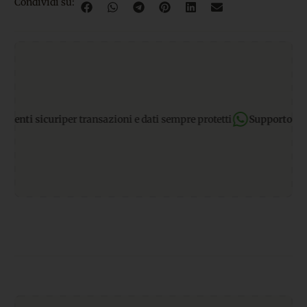
Condividi su:
i sicuri
per transazioni e dati sempre protetti
Supporto Whats