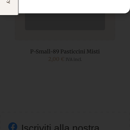
P-Small-89 Pasticcini Misti
2,00
€
IVA incl.
Iscriviti alla nostra