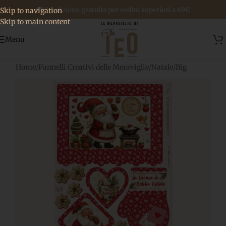
🚚 Spedizione gratuita per ordini superiori a 69€
Skip to navigation
Skip to main content
Menu
Home
/
Pannelli Creativi delle Meraviglie
/
Natale
/
Big