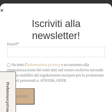
Iscriviti alla
Prodotti correlati
newsletter!
Potrebbero interessarti
anche...
Email*
Ho letto l'
informativa privacy
e acconsento alla
memorizzazione dei miei dati nel vostro archivio secondo
quanto stabilito dal regolamento europeo per la protezione
dei dati personali n. 679/2016, GDPR.