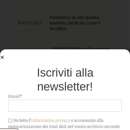
Pannolenci di alta qualità,
MATERIALE
morbido, facile da cucire e
incollare
OEKO-TEX-Privo di sostanze
CERTIFICATO
nocive, adatto anche ai
bambini
Iscriviti alla
newsletter!
Email*
Ho letto l'
informativa privacy
e acconsento alla
Prodotti correlati
memorizzazione dei miei dati nel vostro archivio secondo