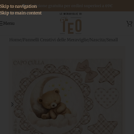
🚚 Spedizione gratuita per ordini superiori a 69€
Skip to navigation
Skip to main content
Menu
Home
/
Pannelli Creativi delle Meraviglie
/
Nascita
/
Small