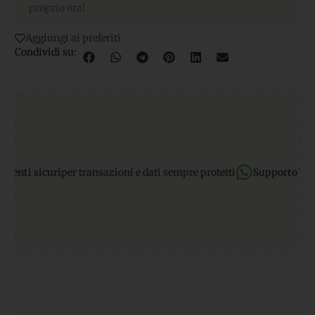
proprio ora!
Aggiungi ai preferiti
Condividi su:
i sicuri
per transazioni e dati sempre protetti
Supporto Whats