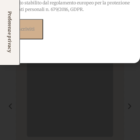
quanto stabilito dal regolamento europeo per la protezione
Potrebbero interessarti
dei dati personali n. 679/2016, GDPR.
anche...