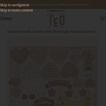
🚚 Spedizione gratuita per ordini superiori a 69€
Skip to navigation
Skip to main content
Menu
Home
/
Pannelli Creativi delle Meraviglie
/
Nascita
/
Classic