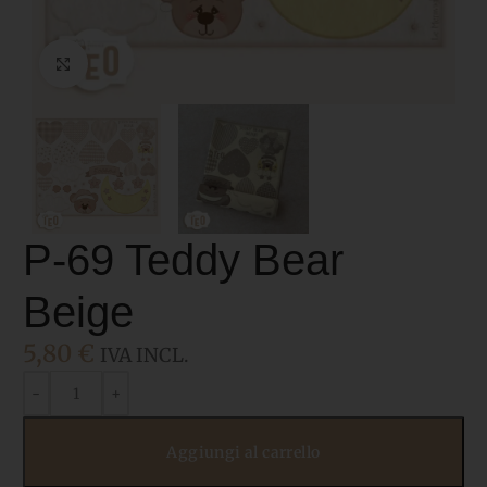
Click to enlarge
P-69 Teddy Bear
Beige
5,80
€
IVA INCL.
Aggiungi al carrello