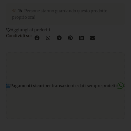
16
Persone stanno guardando questo prodotto
proprio ora!
Aggiungi ai preferiti
Condividi su:
nti sicuri
per transazioni e dati sempre protetti
Supporto What