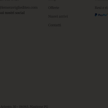
@lemeravigliediteo.com
Offerte
Resi e r
sui nostri social
Nuovi arrivi
Contatti
 Ariosto, 10 • 06063, Magione PG