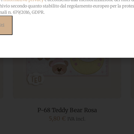
hivio secondo quanto stabilito dal regolamento europeo per la prote
nali n. 679/2016, GDPR.
P-68 Teddy Bear Rosa
5,80
€
IVA incl.