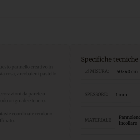
Specifiche tecniche
questo pannello creativo in
📐 MISURA:
50×40 cm
ia rosa, arcobaleni pastello
decorazioni da parete o
SPESSORE:
1 mm
odo originale e tenero.
fantasie coordinate rendono
Pannolenci
MATERIALE
ffinato.
incollare