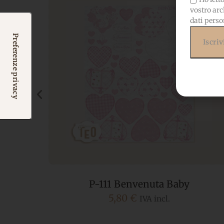
vostro arc
dati perso
P-111 Benvenuta Baby
5,80
€
IVA incl.