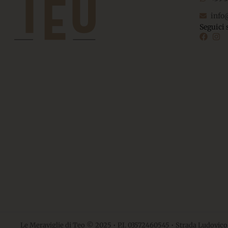
info
Seguici 
Le Meraviglie di Teo © 2025 • P.I. 03572460545 • Strada Ludovico