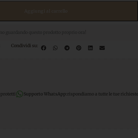
Aggiungi al carrello
no guardando questo prodotto proprio ora!
i
Condividi su:
rto WhatsApp:
rispondiamo a tutte le tue richieste dirette
Spedizi