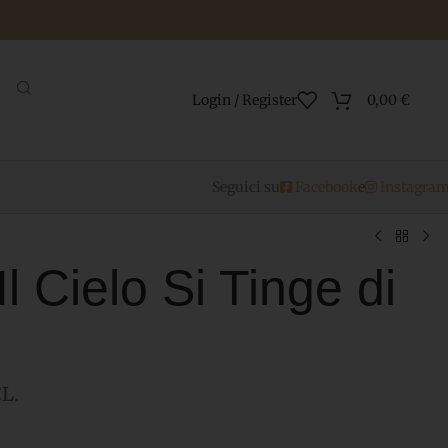
Login / Register
0,00
€
Seguici su
Facebook
e
Instagra
l Cielo Si Tinge di
L.