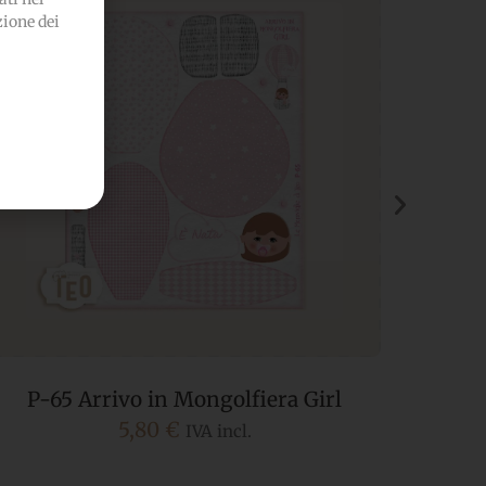
zione dei
P-65 Arrivo in Mongolfiera Girl
5,80
€
IVA incl.