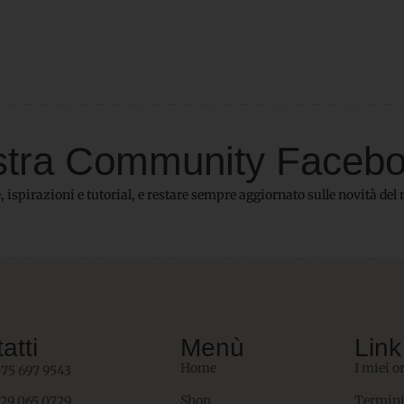
 nostra Community Faceb
 ispirazioni e tutorial, e restare sempre aggiornato sulle novità del 
atti
Menù
Link 
Home
I miei o
075 697 9543
Shop
Termini
329 065 0729