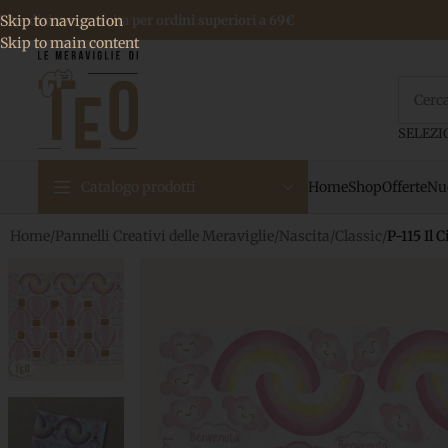
 Spedizione gratuita per ordini superiori a 69€
Skip to navigation
Skip to main content
Home
Shop
Offerte
Nuo
Catalogo prodotti
Home
/
Pannelli Creativi delle Meraviglie
/
Nascita
/
Classic
/
P-115 Il 