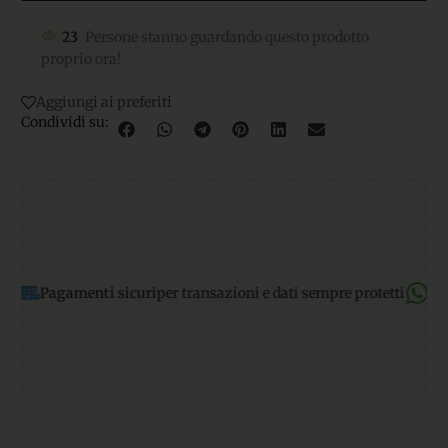
23
Persone stanno guardando questo prodotto
proprio ora!
Aggiungi ai preferiti
Condividi su:
amenti sicuri
per transazioni e dati sempre protetti
Supporto W