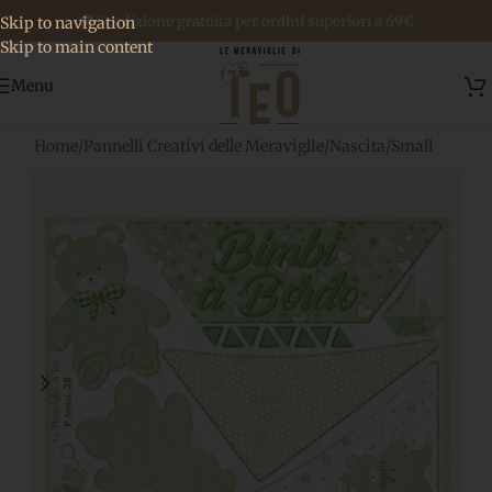
🚚 Spedizione gratuita per ordini superiori a 69€
Skip to navigation
Skip to main content
Menu
Home
/
Pannelli Creativi delle Meraviglie
/
Nascita
/
Small