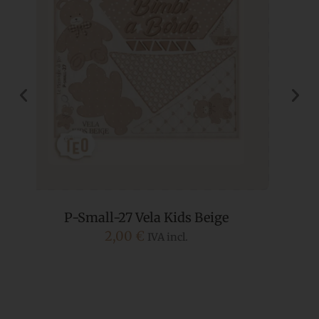
P-69 Teddy Bear Beige
5,80
€
IVA incl.