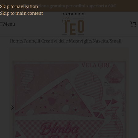
🚚 Spedizione gratuita per ordini superiori a 69€
Skip to navigation
Skip to main content
Menu
Home
/
Pannelli Creativi delle Meraviglie
/
Nascita
/
Small