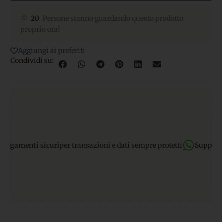
20
Persone stanno guardando questo prodotto
proprio ora!
Aggiungi ai preferiti
Condividi su:
sicuri
per transazioni e dati sempre protetti
Supporto WhatsAp