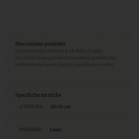
Descrizione prodotto:
Un tenerissimo bebè tra le ali della cicogna,
racchiuso in un grande cuore celeste: perfetto per
celebrare una nuova nascita con dolcezza e stile.
Specifiche tecniche
📐 MISURA:
20×25 cm
SPESSORE:
1 mm