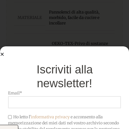
Pannolenci di alta qualità,
MATERIALE
morbido, facile da cucire e
incollare
OEKO-TEX-Privo di sostanze
CERTIFICATO
nocive, adatto anche ai
bambini
Iscriviti alla
newsletter!
Email*
Ho letto l'
informativa privacy
e acconsento alla
Prodotti correlati
memorizzazione dei miei dati nel vostro archivio secondo
quanto stabilito dal regolamento europeo per la protezione