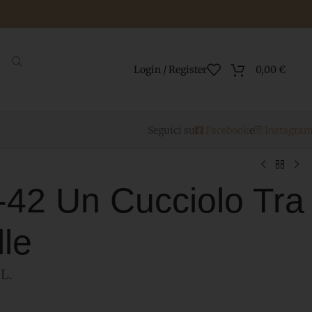
Login / Register
0,00
€
Seguici su
Facebook
e
Instagra
-42 Un Cucciolo Tra
lle
L.