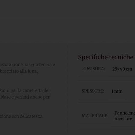
Specifiche tecniche
decorazione nascita tenera e
📐 MISURA:
25×40 cm
bracciato alla luna,
zioni per la cameretta dei
SPESSORE:
1 mm
mblare e perfetti anche per
Pannolenci
MATERIALE
zione con delicatezza.
incollare