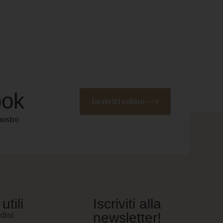
ook
Iscriviti subito
nostro
utili
Iscriviti alla
newsletter!
rdini