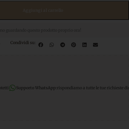
Aggiungi al carrello
no guardando questo prodotto proprio ora!
i
Condividi su:
WhatsApp:
rispondiamo a tutte le tue richieste dirette
Spedizione