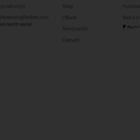
Shop
Termini
329 065 0729
@lemeravigliediteo.com
Offerte
Resi e r
sui nostri social
Nuovi arrivi
Contatti