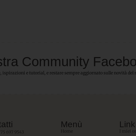
 nostra Community Faceb
 ispirazioni e tutorial, e restare sempre aggiornato sulle novità del 
atti
Menù
Link 
Home
I miei o
075 697 9543