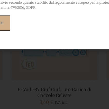
hivio secondo quanto stabilito dal regolamento europeo per la prote
nali n. 679/2016, GDPR.
P-Midi-1 Palloncini Baby Azzurro
3,40
€
IVA incl.