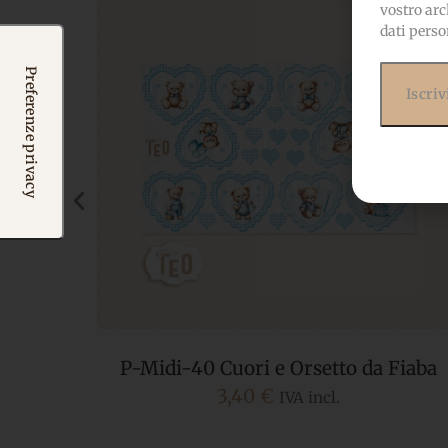
vostro arc
dati perso
Fiaba
P-Midi-37 Ciuf Ciuf… un Carico di
Coccole Celeste
3,40
€
IVA incl.