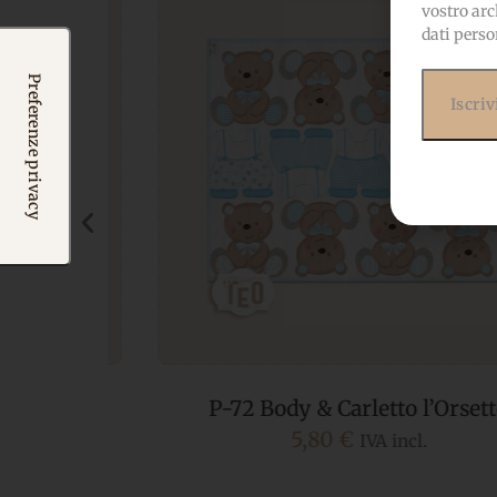
vostro arc
dati perso
o di
P-72 Body & Carletto l’Orsetto
5,80
€
IVA incl.