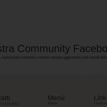
 nostra Community Faceb
 ispirazioni e tutorial, e restare sempre aggiornato sulle novità del 
atti
Menù
Link 
Home
I miei o
075 697 9543