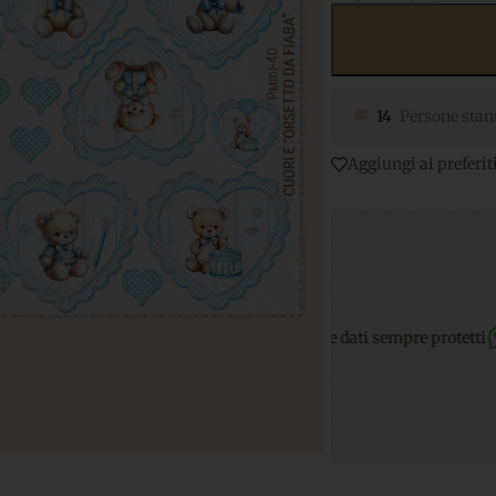
14
Persone stan
Aggiungi ai preferit
nti sicuri
per transazioni e dati sempre protetti
Supporto What