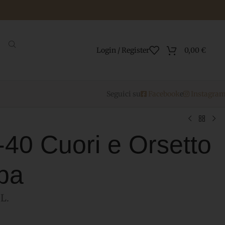
Login / Register
0,00
€
Seguici su
Facebook
e
Instagra
-40 Cuori e Orsetto
ba
L.