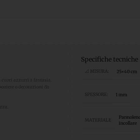
Specifiche tecniche
📐 MISURA:
25×40 cm
 cuori azzurri a fantasia.
boniere o decorazioni da
SPESSORE:
1 mm
ezza.
Pannolenci
MATERIALE
incollare