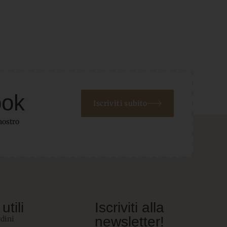
ook
Iscriviti subito
nostro
utili
Iscriviti alla
newsletter!
rdini