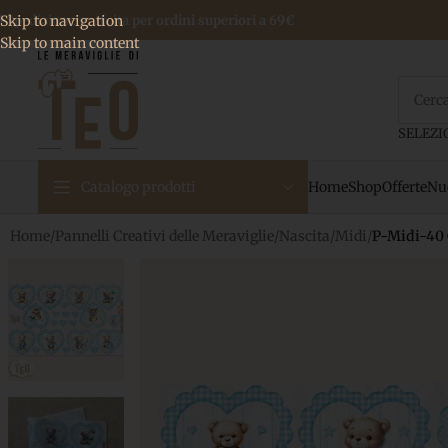
 Spedizione gratuita per ordini superiori a 69€
Skip to navigation
Skip to main content
Home
Shop
Offerte
Nuo
Catalogo prodotti
Home
/
Pannelli Creativi delle Meraviglie
/
Nascita
/
Midi
/
P-Midi-40 