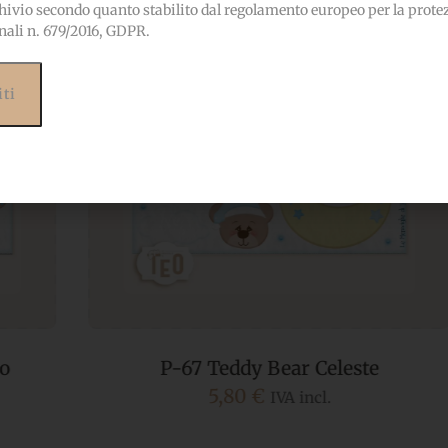
hivio secondo quanto stabilito dal regolamento europeo per la prote
nali n. 679/2016, GDPR.
P-67 Teddy Bear Celeste
5,80
€
IVA incl.