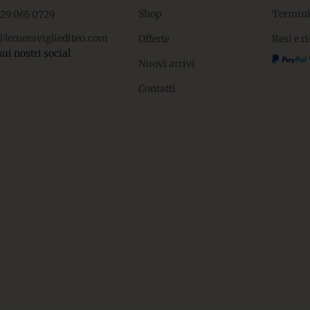
Shop
Termini
329 065 0729
@lemeravigliediteo.com
Offerte
Resi e r
sui nostri social
Nuovi arrivi
Contatti