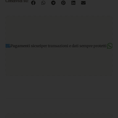
Condividi su:
amenti sicuri
per transazioni e dati sempre protetti
Supporto W