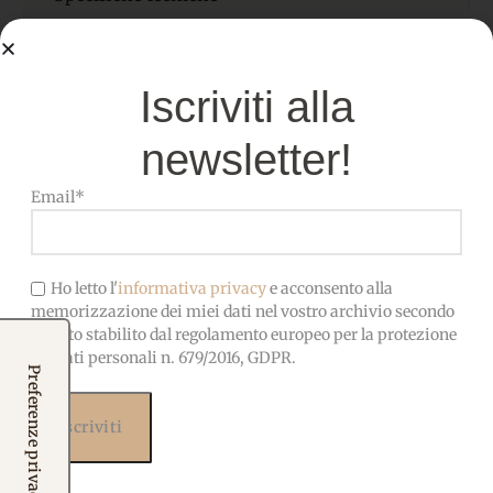
📐 MISURA:
20×25 cm
Iscriviti alla
SPESSORE:
1 mm
newsletter!
Email*
Pannolenci di alta qualità,
MATERIALE
morbido, facile da cucire e
incollare
Ho letto l'
informativa privacy
e acconsento alla
memorizzazione dei miei dati nel vostro archivio secondo
OEKO-TEX-Privo di sostanze
quanto stabilito dal regolamento europeo per la protezione
CERTIFICATO
nocive, adatto anche ai
dei dati personali n. 679/2016, GDPR.
bambini