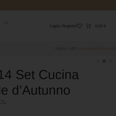
Login / Register
0,00
€
Seguici su
Facebook
e
Instagra
14 Set Cucina
e d’Autunno
CL.