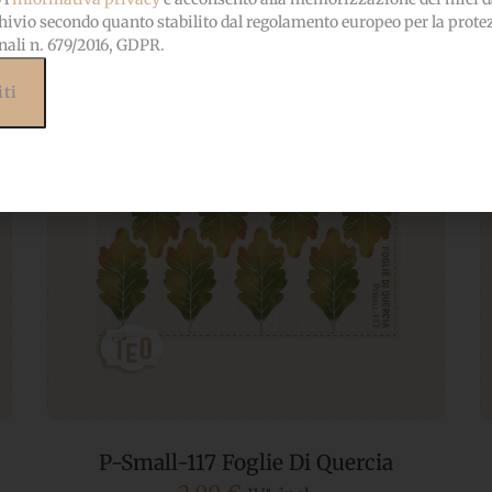
hivio secondo quanto stabilito dal regolamento europeo per la prote
nali n. 679/2016, GDPR.
P-158 Il Custode Del Campo