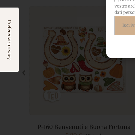
vostro arc
dati perso
tuna
P-Small-117 Foglie Di Quercia