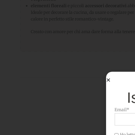
elementi floreali
e piccoli
accessori decorativi
abb
Ideale per decorare la cucina, da usare o regalare per
calore in perfetto stile romantico-vintage.
Creato con amore per chi ama dare forma alla tener
I
Email*
Potr
Ho letto 