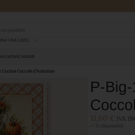
SELEZIONA UNA CATEGORIA
vi arrivi
Contatti
t Cucina Coccole d’Autunno
P-Big-
Coccol
11,60
€
IVA IN
83 disponibili