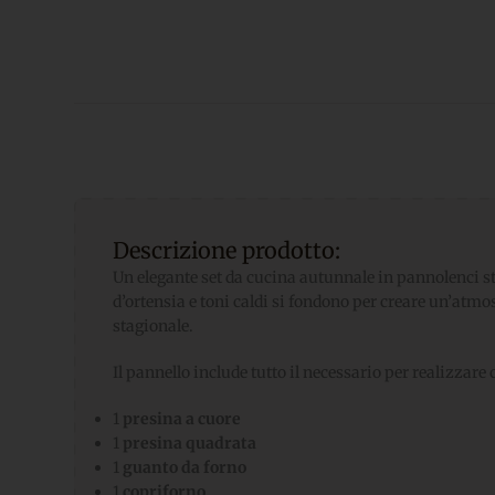
Descrizione prodotto:
Un elegante set da cucina autunnale in pannolenci s
d’ortensia e toni caldi si fondono per creare un’atmo
stagionale.
Il pannello include tutto il necessario per realizzare 
1
presina a cuore
1
presina quadrata
1
guanto da forno
1
copriforno