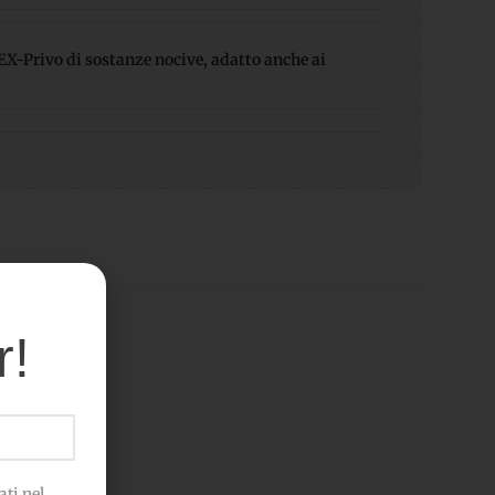
-Privo di sostanze nocive, adatto anche ai
r!
he...
ti nel