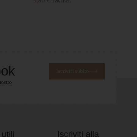
5,80
€
IVA incl.
ook
Iscriviti subito
nostro
utili
Iscriviti alla