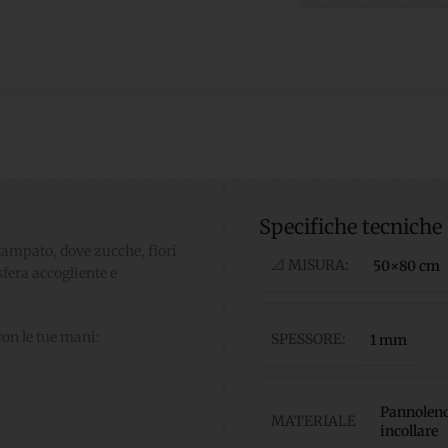
Specifiche tecniche
tampato, dove zucche, fiori
📐 MISURA:
50×80 cm
sfera accogliente e
con le tue mani:
SPESSORE:
1 mm
Pannolenci
MATERIALE
incollare