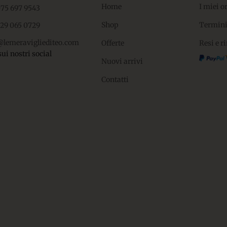
Home
I miei o
075 697 9543
Shop
Termini
329 065 0729
@lemeravigliediteo.com
Offerte
Resi e r
sui nostri social
Nuovi arrivi
Contatti