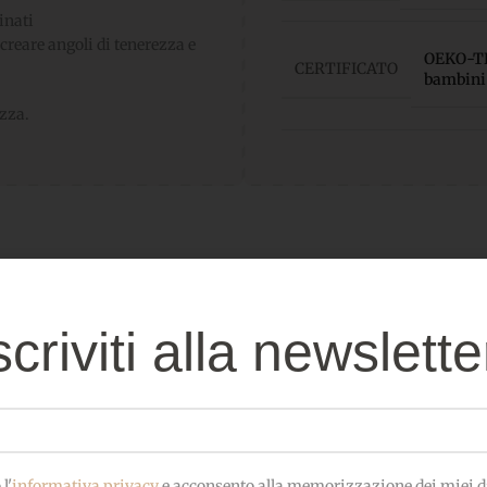
inati
 creare angoli di tenerezza e
OEKO-TEX
CERTIFICATO
bambini
ezza.
scriviti alla newslette
Prodotti correlati
ebbero interessarti anc
l'
informativa privacy
e acconsento alla memorizzazione dei miei da