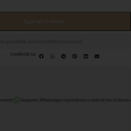
Aggiungi al carrello
no guardando questo prodotto proprio ora!
i
Condividi su:
 WhatsApp:
rispondiamo a tutte le tue richieste dirette
Spedizion