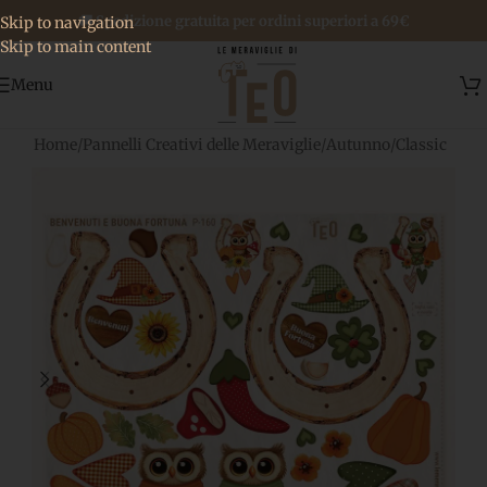
🚚 Spedizione gratuita per ordini superiori a 69€
Skip to navigation
Skip to main content
Menu
Home
/
Pannelli Creativi delle Meraviglie
/
Autunno
/
Classic