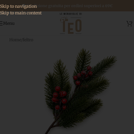
🚚 Spedizione gratuita per ordini superiori a 69€
Skip to navigation
Skip to main content
Menu
Home
/
feltro