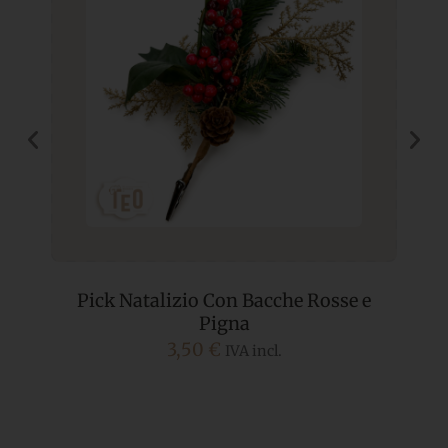
Pick Natalizio Con Bacche Rosse e
P
Pigna
3,50
€
IVA incl.