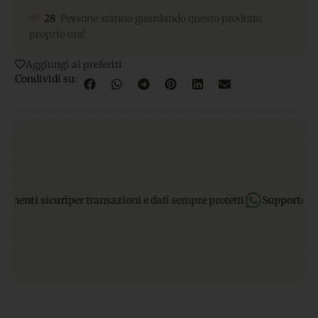
28
Persone stanno guardando questo prodotto
proprio ora!
Aggiungi ai preferiti
Condividi su:
nti sicuri
per transazioni e dati sempre protetti
Supporto What