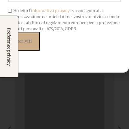
Ho letto l'
informativa privacy
e acconsento alla
memorizzazione dei miei dati nel vostro archivio secondo
quanto stabilito dal regolamento europeo per la protezione
Prodotti correlati
dei dati personali n. 679/2016, GDPR.
Potrebbero interessarti
anche...