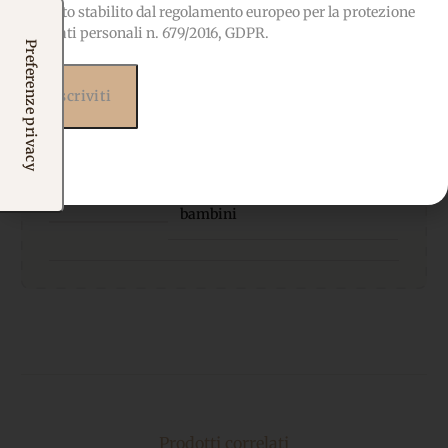
quanto stabilito dal regolamento europeo per la protezione
COMPOSIZIONE
100% Poliestere
dei dati personali n. 679/2016, GDPR.
SPESSORE:
1 mm
OEKO-TEX-Privo di sostanze
CERTIFICATO
nocive, adatto anche ai
bambini
Prodotti correlati