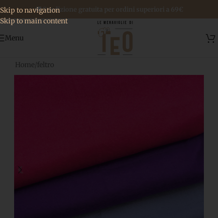
🚚 Spedizione gratuita per ordini superiori a 69€
Skip to navigation
Skip to main content
Menu
Home
/
feltro