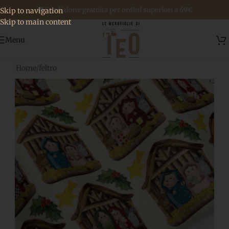
🚚 Spedizione gratuita per ordini superiori a 69€
Skip to navigation
Skip to main content
Menu
Home
/
feltro