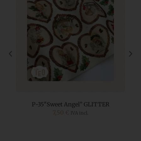
”
P-35″Sweet Angel” GLITTER
7,50
€
IVA incl.