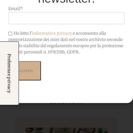
CERTIFICATO
nocive, adatto anche ai
bambini
Email*
Ho letto l'
informativa privacy
e acconsento alla
memorizzazione dei miei dati nel vostro archivio secondo
quanto stabilito dal regolamento europeo per la protezione
dei dati personali n. 679/2016, GDPR.
Prodotti correlati
Potrebbero interessarti
anche...