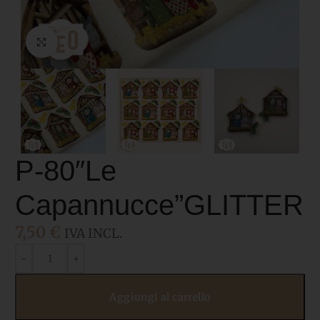
Click to enlarge
P-80″Le
Capannucce”GLITTER
7,50
€
IVA INCL.
Aggiungi al carrello