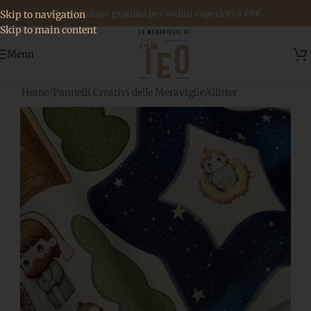
🚚 Spedizione gratuita per ordini superiori a 69€
Skip to navigation
Skip to main content
Menu
Home
/
Pannelli Creativi delle Meraviglie
/
Glitter