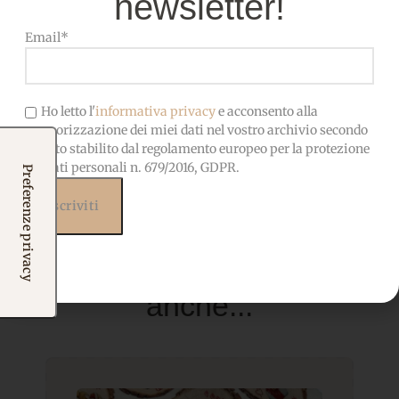
newsletter!
CERTIFICATO
nocive, adatto anche ai
bambini
Email*
Ho letto l'
informativa privacy
e acconsento alla
memorizzazione dei miei dati nel vostro archivio secondo
quanto stabilito dal regolamento europeo per la protezione
dei dati personali n. 679/2016, GDPR.
Prodotti correlati
Potrebbero interessarti
anche...