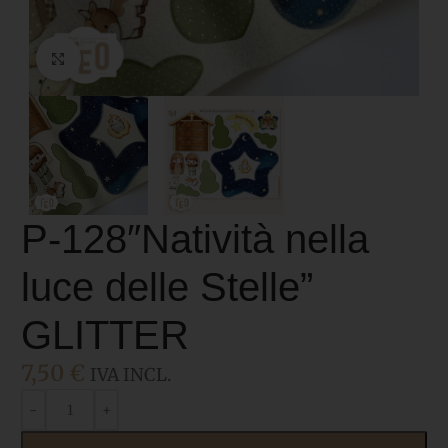
Click to enlarge
P-128″Natività nella
luce delle Stelle”
GLITTER
7,50
€
IVA INCL.