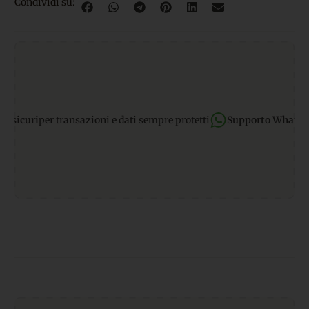
Condividi su:
curi
per transazioni e dati sempre protetti
Supporto WhatsApp:
r