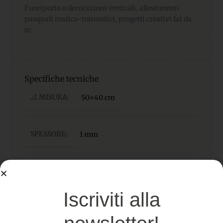
Fuoriporta o decorazioni verticali, allestimenti
pasquali rustico-romantici, progetti creativi fai da
te.
Specifiche tecniche
📐 MISURA:
50×40 cm
SPESSORE:
1 mm
Pannolenci di alta qualità,
MATERIALE
morbido, facile da cucire e
incollare
Iscriviti alla