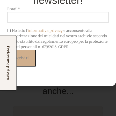
newsletter!
OEKO-TEX-Privo di sostanze
CERTIFICATO
nocive, adatto anche ai
Email*
bambini
Ho letto l'
informativa privacy
e acconsento alla
memorizzazione dei miei dati nel vostro archivio secondo
quanto stabilito dal regolamento europeo per la protezione
dei dati personali n. 679/2016, GDPR.
Prodotti correlati
Potrebbero interessarti
anche...