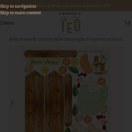
🚚 Spedizione gratuita per ordini superiori a 69€
Skip to navigation
Skip to main content
Menu
Home
/
Pannelli Creativi delle Meraviglie
/
Primavera
/
Classic