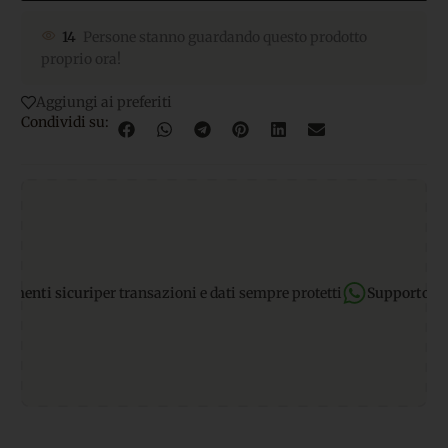
14
Persone stanno guardando questo prodotto
proprio ora!
Aggiungi ai preferiti
Condividi su:
ti sicuri
per transazioni e dati sempre protetti
Supporto Whats