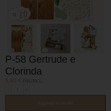
Click to enlarge
P-58 Gertrude e
Clorinda
5,80
€
IVA INCL.
Aggiungi al carrello