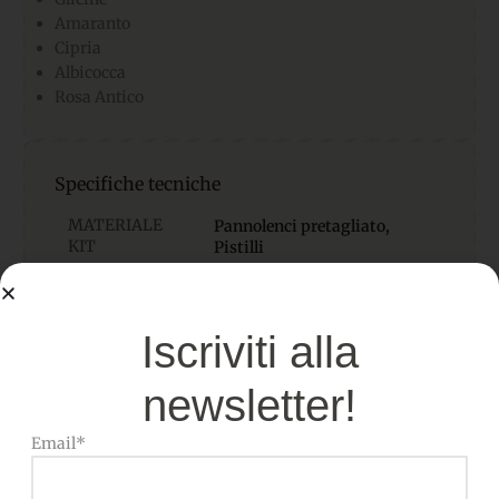
Amaranto
Cipria
Albicocca
Rosa Antico
Specifiche tecniche
MATERIALE
Pannolenci pretagliato
,
KIT
Pistilli
DIAMETRO
1 rosa da 9cm, 2 rose da 7cm
Iscriviti alla
newsletter!
Email*