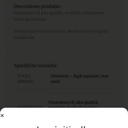
Descrizione prodotto:
Pannolenci di Alta qualità, morbido, resistente e
facile da lavorare
Perfetto per cucito creativo, decorazioni e progetti
handmade
Specifiche tecniche
FOGLI
50x40cm – fogli separati, non
SINGOLI
uniti
Pannolenci di alta qualità,
MATERIALE
morbido, facile da cucire e
incollare