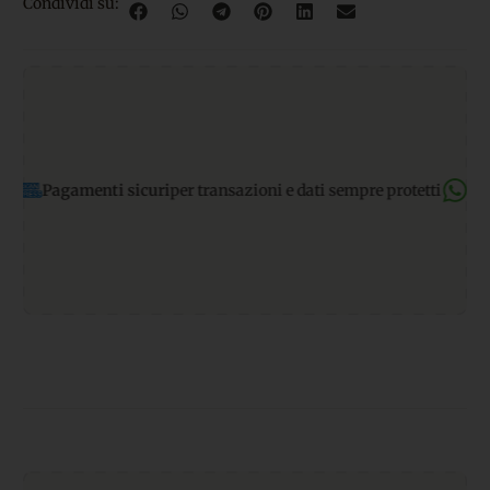
Condividi su:
i sicuri
per transazioni e dati sempre protetti
Supporto WhatsA