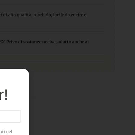
 di alta qualità, morbido, facile da cucire e
-Privo di sostanze nocive, adatto anche ai
r!
ti nel