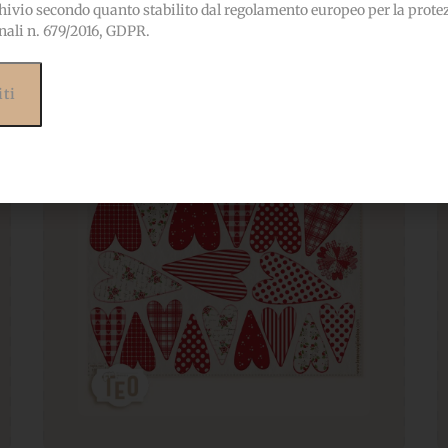
ebbero interessarti anc
hivio secondo quanto stabilito dal regolamento europeo per la prote
nali n. 679/2016, GDPR.