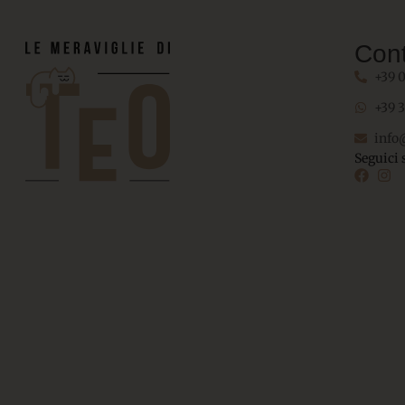
Cont
+39 
+39 
info
Seguici 