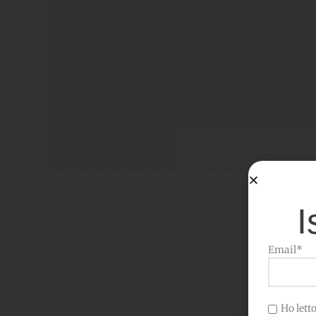
I
Email*
Ho letto 