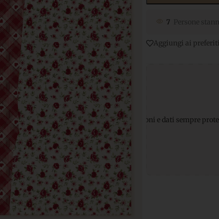
7
Persone stann
Aggiungi ai preferit
ti sicuri
per transazioni e dati sempre protetti
Supporto Whats