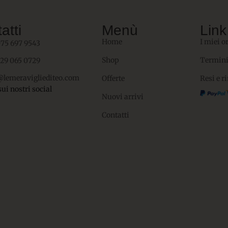
atti
Menù
Link 
Home
I miei o
075 697 9543
Shop
Termini
329 065 0729
@lemeravigliediteo.com
Offerte
Resi e r
sui nostri social
Nuovi arrivi
Contatti