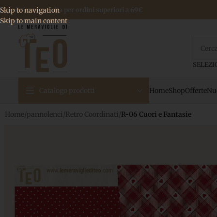
 Spedizione gratuita per ordini superiori a 69€
Skip to navigation
Skip to main content
Home
Shop
Offerte
Nuo
Catalogo prodotti
Home
/
pannolenci
/
Retro Coordinati
/
R-06 Cuori e Fantasie