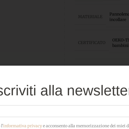
Pannolenci
MATERIALE
incollare
OEKO-TEX
CERTIFICATO
bambini
scriviti alla newslette
Prodotti correlati
l'
informativa privacy
e acconsento alla memorizzazione dei miei da