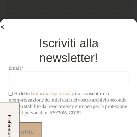
Specifiche tecniche
Pannolenci di alta qualità,
Iscriviti alla
MATERIALE
morbido, facile da cucire e
incollare
newsletter!
Email*
SPESSORE:
1 mm
DIMENSIONE FOGLI
50x40cm
Ho letto l'
informativa privacy
e acconsento alla
memorizzazione dei miei dati nel vostro archivio secondo
quanto stabilito dal regolamento europeo per la protezione
dei dati personali n. 679/2016, GDPR.
OEKO-TEX-Privo di sostanze
CERTIFICATO
nocive, adatto anche ai
bambini