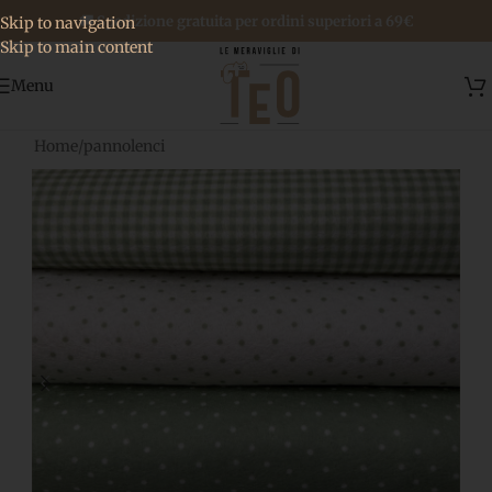
🚚 Spedizione gratuita per ordini superiori a 69€
Skip to navigation
Skip to main content
Menu
Home
/
pannolenci