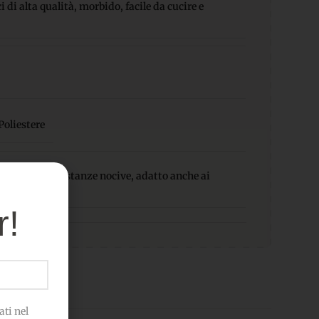
 di alta qualità, morbido, facile da cucire e
oliestere
-Privo di sostanze nocive, adatto anche ai
r!
ti nel