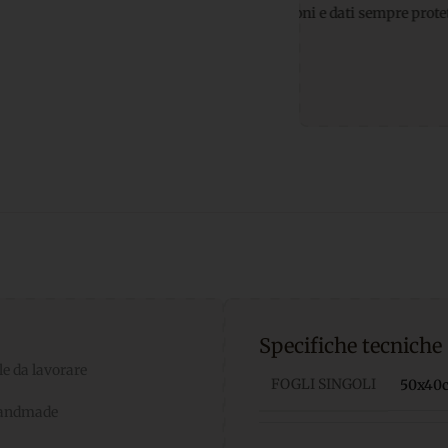
ti sicuri
per transazioni e dati sempre protetti
Supporto Whats
Specifiche tecniche
le da lavorare
FOGLI SINGOLI
50x40
 handmade