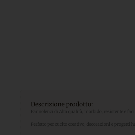
ita
per ordini superiori a 69€
Pagamen
Descrizione prodotto:
Pannolenci di Alta qualità, morbido, resistente e faci
Perfetto per cucito creativo, decorazioni e progetti