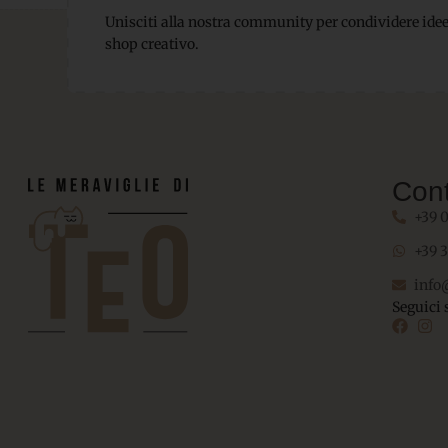
Unisciti alla nostra community per condividere idee,
shop creativo.
Cont
+39 
+39 
info
Seguici 