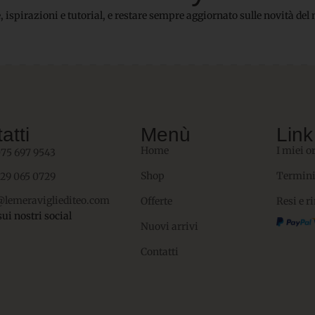
 ispirazioni e tutorial, e restare sempre aggiornato sulle novità del 
atti
Menù
Link 
Home
I miei o
075 697 9543
Shop
Termini
329 065 0729
@lemeravigliediteo.com
Offerte
Resi e r
sui nostri social
Nuovi arrivi
Contatti