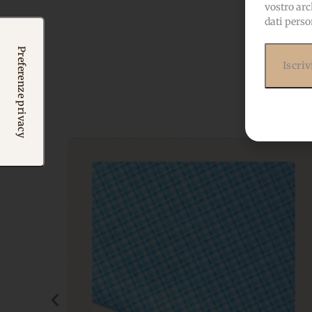
vostro arc
dati perso
Potr