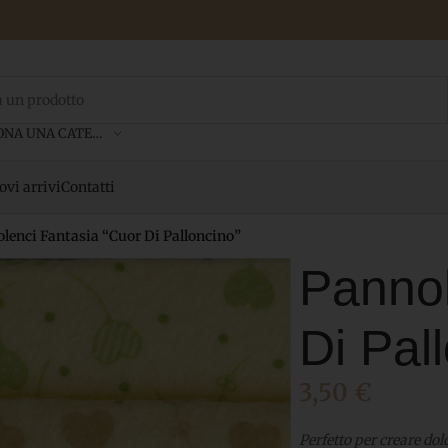
SELEZIONA UNA CATEGORIA
vi arrivi
Contatti
lenci Fantasia “Cuor Di Palloncino”
Pannol
Di Pal
3,50
€
Perfetto per creare dolc