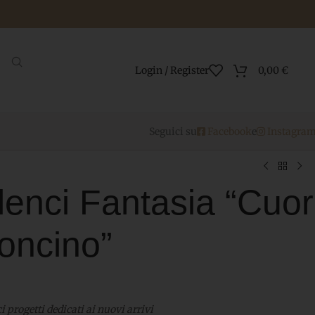
Login / Register
0,00
€
Seguici su
Facebook
e
Instagra
enci Fantasia “Cuor
loncino”
i progetti dedicati ai nuovi arrivi