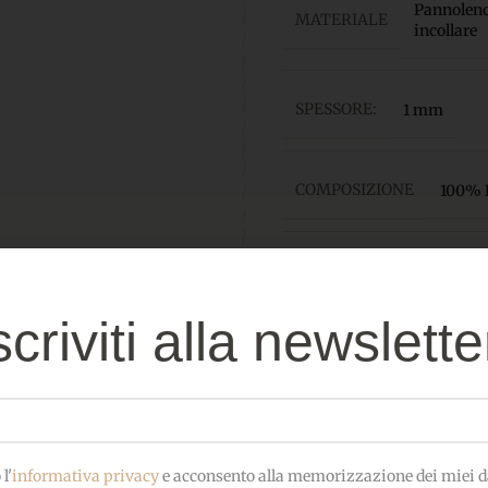
Pannolenci
MATERIALE
incollare
SPESSORE:
1 mm
COMPOSIZIONE
100% P
OEKO-TEX
CERTIFICATO
bambini
scriviti alla newslette
l'
informativa privacy
e acconsento alla memorizzazione dei miei da