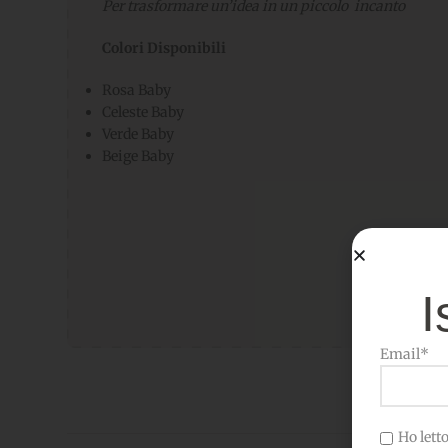
Per trasformare un’idea in un piccolo incanto
Colori Disponibili
Rosa Baby
Celeste Baby
Verde Baby
Beige Baby
I
Email*
Ho letto 