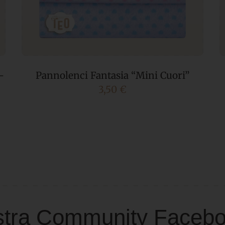
Pannolenci – CARAMELLE MISTE
Da
1,50
€
 nostra Community Faceb