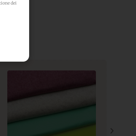
zione dei
he...