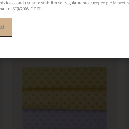
hivio secondo quanto stabilito dal regolamento europeo per la prote
nali n. 679/2016, GDPR.
Prodotti correlati
ebbero interessarti anc