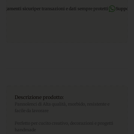
nti sicuri
per transazioni e dati sempre protetti
Supporto Wha
Descrizione prodotto:
Pannolenci di Alta qualità, morbido, resistente e
facile da lavorare
Perfetto per cucito creativo, decorazioni e progetti
handmade