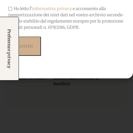
Ho letto l'
informativa privacy
e acconsento alla
memorizzazione dei miei dati nel vostro archivio secondo
Pannolenci di alta qualità,
quanto stabilito dal regolamento europeo per la protezione
MATERIALE
morbido, facile da cucire e
dei dati personali n. 679/2016, GDPR.
incollare
SPESSORE:
1 mm
OEKO-TEX-Privo di sostanze
CERTIFICATO
nocive, adatto anche ai
bambini