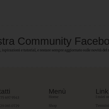
 nostra Community Faceb
 ispirazioni e tutorial, e restare sempre aggiornato sulle novità del 
atti
Menù
Link 
Home
I miei o
075 697 9543
Shop
Termini
329 065 0729