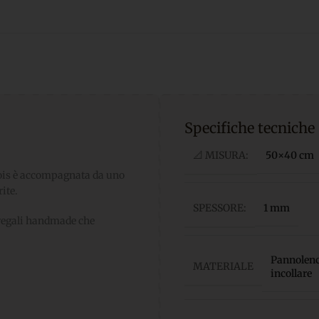
Specifiche tecniche
📐 MISURA:
50×40 cm
pois è accompagnata da uno
ite.
SPESSORE:
1 mm
e regali handmade che
Pannolenci
MATERIALE
incollare