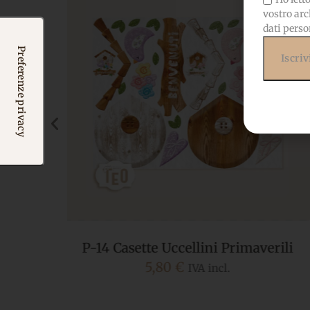
vostro arc
dati perso
erili
P-13 Casette Lavanda
5,80
€
IVA incl.