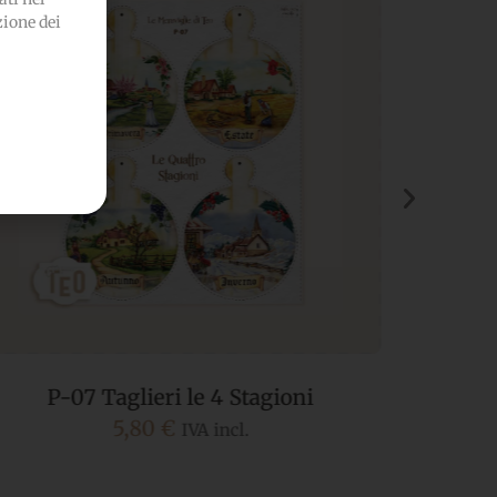
zione dei
P-14 Casette Uccellini Primaverili
5,80
€
IVA incl.