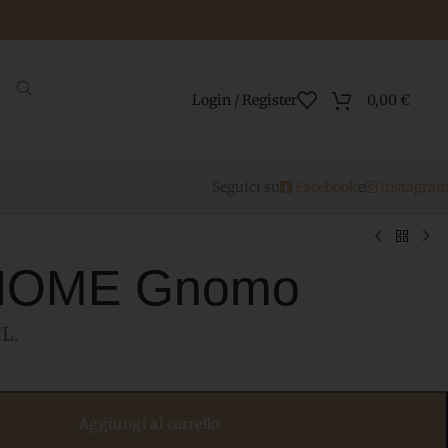
Login / Register
0,00
€
Seguici su
Facebook
e
Instagra
 HOME Gnomo
L.
Aggiungi al carrello