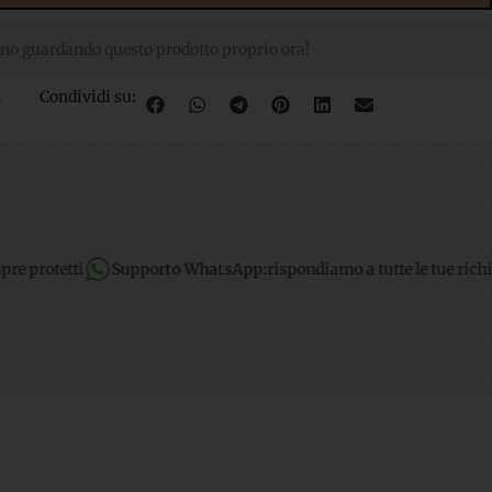
no guardando questo prodotto proprio ora!
i
Condividi su:
WhatsApp:
rispondiamo a tutte le tue richieste dirette
Spedizione 