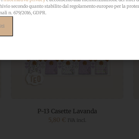
hivio secondo quanto stabilito dal regolamento europeo per la prote
nali n. 679/2016, GDPR.
P-07 Taglieri le 4 Stagioni
5,80
€
IVA incl.