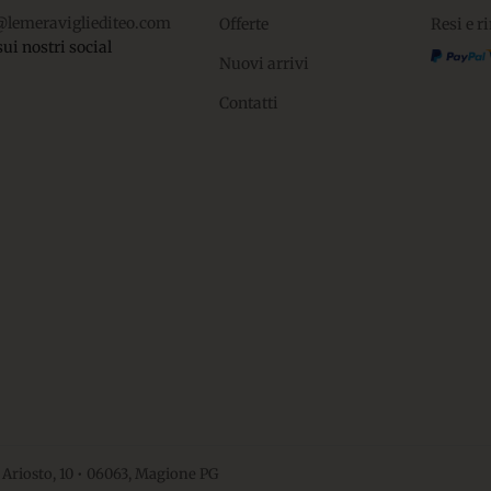
@lemeravigliediteo.com
Offerte
Resi e r
sui nostri social
Nuovi arrivi
Contatti
 Ariosto, 10 • 06063, Magione PG