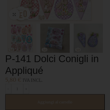
Click to enlarge
P-141 Dolci Conigli in
Appliqué
5,80
€
IVA INCL.
Aggiungi al carrello