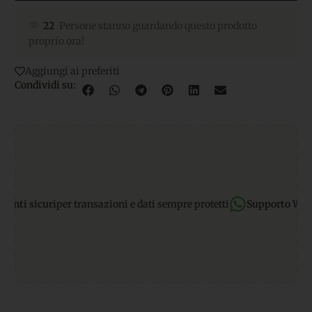
22
Persone stanno guardando questo prodotto
proprio ora!
Aggiungi ai preferiti
Condividi su:
i sicuri
per transazioni e dati sempre protetti
Supporto WhatsA