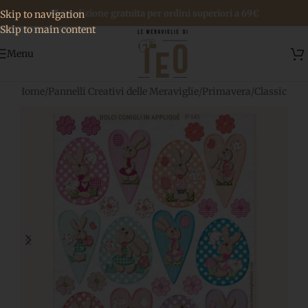
🚚 Spedizione gratuita per ordini superiori a 69€
Skip to navigation
Skip to main content
Menu
Home
/
Pannelli Creativi delle Meraviglie
/
Primavera
/
Classic