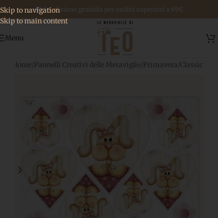
🚚 Spedizione gratuita per ordini superiori a 69€
Skip to navigation
Skip to main content
Menu
Home
/
Pannelli Creativi delle Meraviglie
/
Primavera
/
Classic