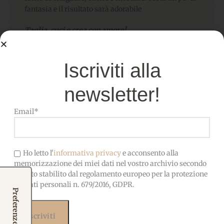
fantasia e il risultato sarà adorabile
Taglia, cuci e crea con amore!
Iscriviti alla
Specifiche tecniche
newsletter!
📐 MISURA:
50×40 cm
Email*
Pannolenci di alta qualità,
MATERIALE
morbido, facile da cucire e
Ho letto l'
informativa privacy
e acconsento alla
incollare
memorizzazione dei miei dati nel vostro archivio secondo
quanto stabilito dal regolamento europeo per la protezione
dei dati personali n. 679/2016, GDPR.
OEKO-TEX-Privo di sostanze
CERTIFICATO
nocive, adatto anche ai
bambini