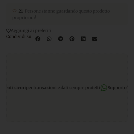
21
Persone stanno guardando questo prodotto
proprio ora!
Aggiungi ai preferiti
Condividi su:
ti sicuri
per transazioni e dati sempre protetti
Supporto Whats