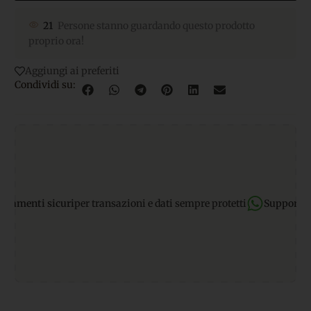
21
Persone stanno guardando questo prodotto
proprio ora!
Aggiungi ai preferiti
Condividi su:
enti sicuri
per transazioni e dati sempre protetti
Supporto Wha