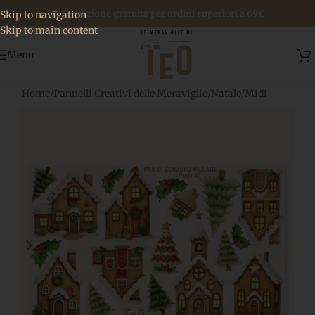
🚚 Spedizione gratuita per ordini superiori a 69€
Skip to navigation
Skip to main content
Menu
Home
/
Pannelli Creativi delle Meraviglie
/
Natale
/
Midi