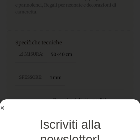
e pannolenci, Regali per neonate e decorazioni di
cameretta.
Specifiche tecniche
📐 MISURA:
50×40 cm
SPESSORE:
1 mm
Pannolenci di alta qualità,
MATERIALE
morbido, facile da cucire e
incollare
Iscriviti alla
OEKO-TEX-Privo di sostanze
newsletter!
CERTIFICATO