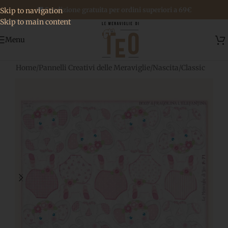
🚚 Spedizione gratuita per ordini superiori a 69€
Skip to navigation
Skip to main content
Menu
Home
/
Pannelli Creativi delle Meraviglie
/
Nascita
/
Classic