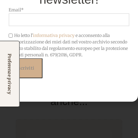
nocive, adatto anche ai
bambini
Email*
Ho letto l'
informativa privacy
e acconsento alla
memorizzazione dei miei dati nel vostro archivio secondo
quanto stabilito dal regolamento europeo per la protezione
dei dati personali n. 679/2016, GDPR.
Prodotti correlati
Potrebbero interessarti
anche...