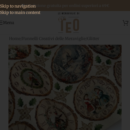
🚚 Spedizione gratuita per ordini superiori a 69€
Skip to navigation
Skip to main content
Menu
Home
/
Pannelli Creativi delle Meraviglie
/
Glitter