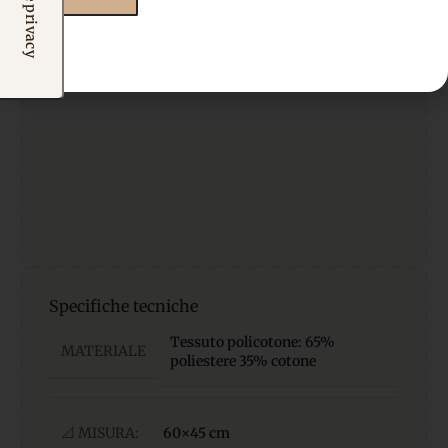
nome e/o data è richiesto un ordine minimo di
3
pezzi.
Le istruzioni verranno fornite insieme al pannello
Specifiche tecniche
Tessuto policotone: 65%
MATERIALE
poliestere 35% cotone
📐 MISURA:
60×45 cm