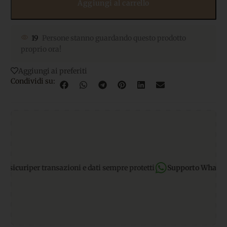
Aggiungi al carrello
19
Persone stanno guardando questo prodotto
proprio ora!
Aggiungi ai preferiti
Condividi su:
curi
per transazioni e dati sempre protetti
Supporto WhatsApp:
r