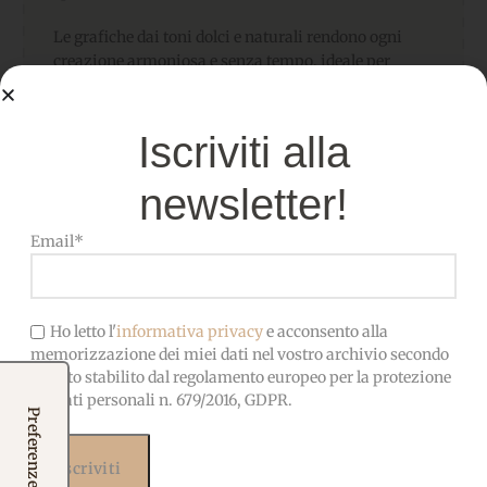
Le grafiche dai toni dolci e naturali rendono ogni
creazione armoniosa e senza tempo, ideale per
confezionare:
Bomboniere artigianali
Iscriviti alla
Sacchetti porta confetti
Piccoli ricordi personalizzati
newsletter!
Decorazioni coordinate per la tavola delle cerimonie
Perfetto da completare con nastri, merletti, tulle e
Email*
dettagli creativi per ottenere un risultato elegante e
curato in ogni particolare.
Potrai scegliere il soggetto che preferisci,
Ho letto l'
informativa privacy
e acconsento alla
abbinandolo alla fantasia che ami di più tra quelle
memorizzazione dei miei dati nel vostro archivio secondo
disponibili.
quanto stabilito dal regolamento europeo per la protezione
dei dati personali n. 679/2016, GDPR.
Per rendere il tutto ancora più unico e disponibile
anche
la personalizzazione con nome e/o data.
Nota importante
per gli articoli personalizzati con