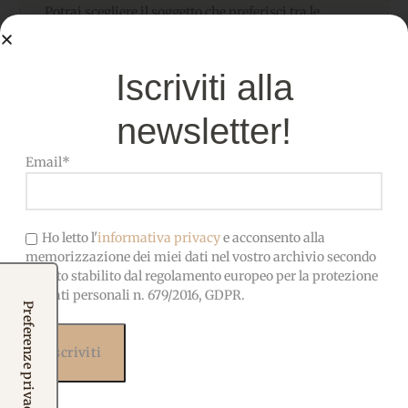
Potrai scegliere il soggetto che preferisci tra le
varianti disponibili abbinandolo alla fantasia che
ami di più tra quelle proposte
Iscriviti alla
I medaglioni possono essere:
newsletter!
Cuciti e imbottiti per creare Decorazioni morbide
Utilizzati come bomboniere artigianali
Email*
Inseriti nel
telaio da 10 cm
(Acquistabile
separatamente nello shop) Per ottenere una
decorazione Raffinata e pronta ad esporre
Ho letto l'
informativa privacy
e acconsento alla
memorizzazione dei miei dati nel vostro archivio secondo
Per rendere il tutto ancora più unico e disponibile
quanto stabilito dal regolamento europeo per la protezione
anche
la personalizzazione con nome e/o data
dei dati personali n. 679/2016, GDPR.
Nota importante
per gli articoli personalizzati con
nome e/o data è richiesto un ordine minimo di
3
pezzi