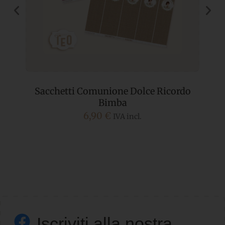
Sacchetti Comunione Dolce Ricordo
C
Bimba
6,90
€
IVA incl.
Iscriviti alla nostra