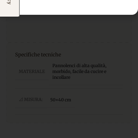
Specifiche tecniche
Pannolenci di alta qualità,
MATERIALE
morbido, facile da cucire e
incollare
📐 MISURA:
50×40 cm