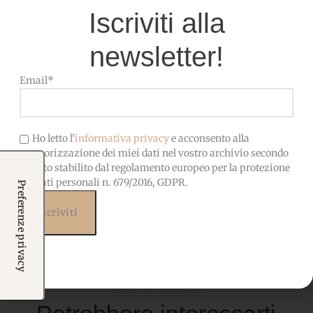
Iscriviti alla
SPESSORE:
newsletter!
1 mm
Email*
OEKO-TEX-Privo di sostanze
CERTIFICATO
nocive, adatto anche ai
bambini
Ho letto l'
informativa privacy
e acconsento alla
memorizzazione dei miei dati nel vostro archivio secondo
quanto stabilito dal regolamento europeo per la protezione
dei dati personali n. 679/2016, GDPR.
Prodotti correlati