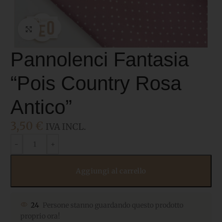
Click to enlarge
Pannolenci Fantasia
“Pois Country Rosa
Antico”
3,50
€
IVA INCL.
Aggiungi al carrello
24
Persone stanno guardando questo prodotto
proprio ora!