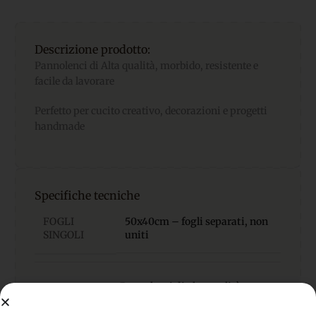
Descrizione prodotto:
Pannolenci di Alta qualità, morbido, resistente e
facile da lavorare
Perfetto per cucito creativo, decorazioni e progetti
handmade
Specifiche tecniche
FOGLI
50x40cm – fogli separati, non
SINGOLI
uniti
Pannolenci di alta qualità,
MATERIALE
morbido, facile da cucire e
incollare