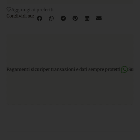
Aggiungi ai preferiti
Condividi su:
nti sicuri
per transazioni e dati sempre protetti
Supporto Wha