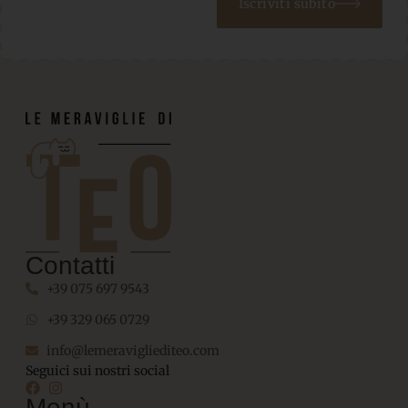
Iscriviti subito
Contatti
+39 075 697 9543
+39 329 065 0729
info@lemeravigliediteo.com
Seguici sui nostri social
Menù