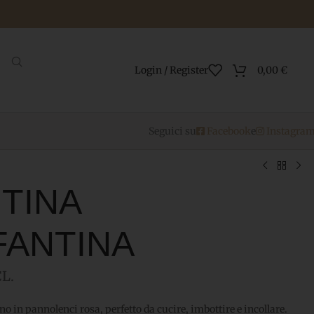
Login / Register
0,00
€
Seguici su
Facebook
e
Instagra
o TINA
FANTINA
L.
o in pannolenci rosa, perfetto da cucire, imbottire e incollare.