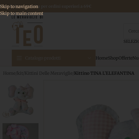
 Spedizione gratuita per ordini superiori a 69€
Skip to navigation
Skip to main content
Home
Shop
Offerte
Nuo
Catalogo prodotti
Home
/
kit
/
Kittini Delle Meraviglie
/
Kittino TINA L’ELEFANTINA