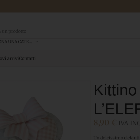
SELEZIONA UNA CATEGORIA
vi arrivi
Contatti
Kittin
L’ELE
8,90
€
IVA INC
Un dolcissimo elefantin