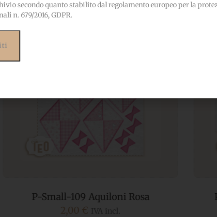
hivio secondo quanto stabilito dal regolamento europeo per la prote
nali n. 679/2016, GDPR.
P-Midi-2 Palloncini Baby Rosa
3,40
€
IVA incl.