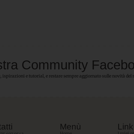
 nostra Community Faceb
 ispirazioni e tutorial, e restare sempre aggiornato sulle novità del 
atti
Menù
Link 
Home
I miei o