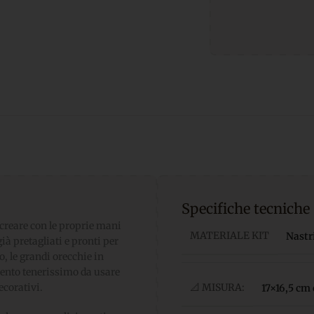
Specifiche tecniche
creare con le proprie mani
MATERIALE KIT
Nastr
ià pretagliati e pronti per
o, le grandi orecchie in
emento tenerissimo da usare
ecorativi.
📐 MISURA:
17×16,5 cm 