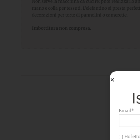
Non serve la macchina da cucire: puoi realizzarlo a
mano e colla per tessuti. L’elefantino si presta perfe
decorazioni per torte di pannolini o camerette.
Imbottitura non compresa.
I
Email*
Potr
Ho letto 