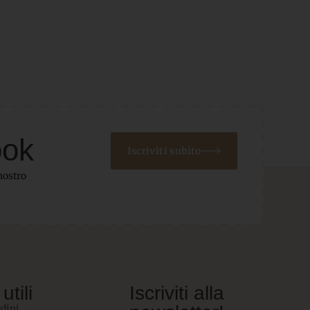
ook
Iscriviti subito
nostro
utili
Iscriviti alla
rdini