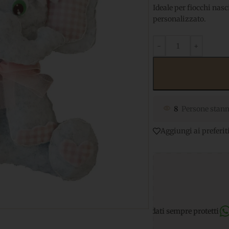
Ideale per fiocchi nas
personalizzato.
8
Persone stann
Aggiungi ai preferit
i sicuri
per transazioni e dati sempre protetti
Supporto Whats