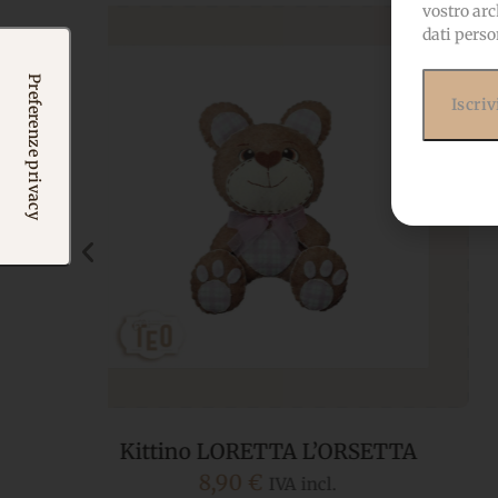
vostro arc
dati perso
TA
P-Small-109 Aquiloni Rosa
2,00
€
IVA incl.