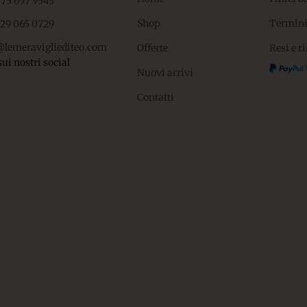
075 697 9543
Shop
Termini
329 065 0729
@lemeravigliediteo.com
Offerte
Resi e r
sui nostri social
Nuovi arrivi
Contatti