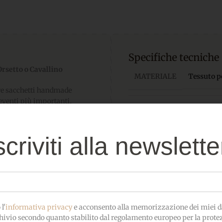
Specifiche tecniche
rsetto o Cavallino
MATERIALE
Tessuto p
are sacchetti handmade
i eventi più importanti.
📐 MISURA:
60×45 cm
ura
60×45 cm
e contiene gli
nati
dedicati a battesimo,
scriviti alla newslette
reazione armoniosa e senza
l'
informativa privacy
e acconsento alla memorizzazione dei miei da
hivio secondo quanto stabilito dal regolamento europeo per la prote