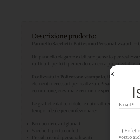
Descrizione prodotto:
Pannello Sacchetti Battesimo Personalizzabili – O
Un pannello elegante e delicato pensato per realizz
raffinati, perfetti per rendere ancora più speciali gl
Realizzato in
Policotone
stampato,
il pannello mis
elementi necessari per realizzare
5
sacchetti coordi
I
comunione, cresima e cerimonie speciali.
Le grafiche dai toni dolci e naturali rendono ogni c
Email*
tempo, ideale per confezionare:
Bomboniere artigianali
Ho letto 
Sacchetti porta confetti
vostro arc
Piccoli ricordi personalizzati