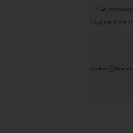
19
Persone stan
Aggiungi ai preferit
ri
per transazioni e dati sempre protetti
Supporto WhatsApp:
ris