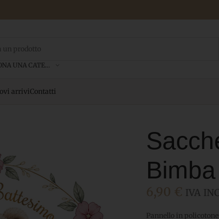
SELEZIONA UNA CATEGORIA
vi arrivi
Contatti
Sacche
Bimba 
6,90
€
IVA INC
Pannello in policoton