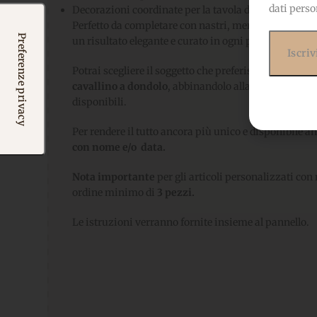
dati perso
Decorazioni coordinate per la tavola delle cerimonie
Perfetto da completare con nastri, merletti, tulle e de
un risultato elegante e curato in ogni particolare.
Potrai scegliere il soggetto che preferisci tra il tene
cavallino a dondolo
, abbinandolo alla fantasia che a
disponibili.
Per rendere il tutto ancora più unico e disponibile a
con nome e/o data.
Nota importante
per gli articoli personalizzati con
ordine minimo di
3 pezzi.
Le istruzioni verranno fornite insieme al pannello.