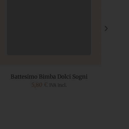
Battesimo Bimba Dolci Sogni
Sotto
5,80
€
IVA incl.