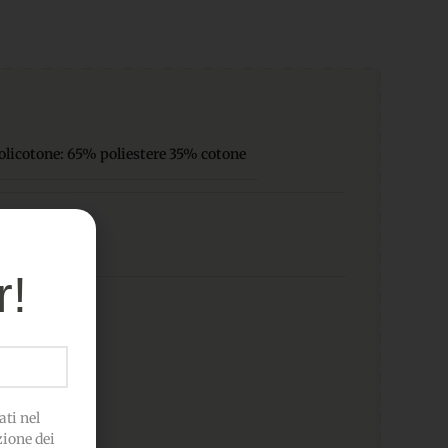
olicotone: 65% poliestere 35% cotone
r!
ti nel
zione dei