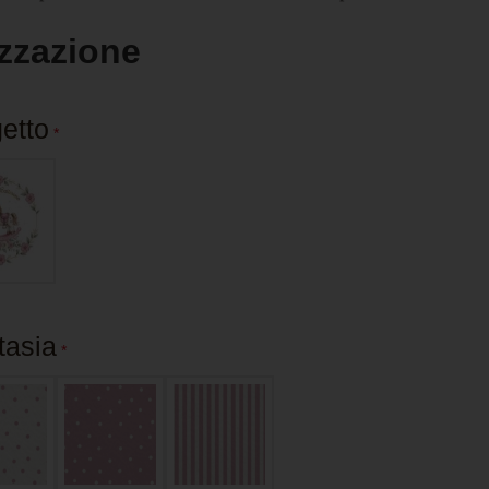
zzazione
getto
*
tasia
*