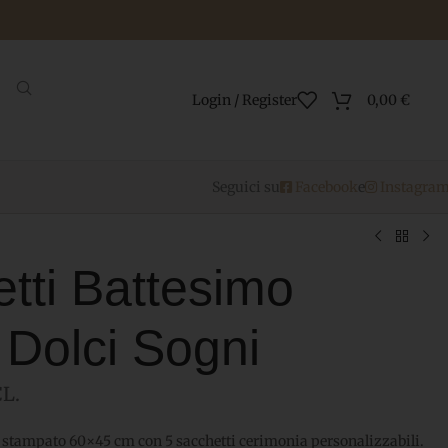
Login / Register
0,00
€
Seguici su
Facebook
e
Instagra
tti Battesimo
Dolci Sogni
L.
e stampato 60×45 cm con 5 sacchetti cerimonia personalizzabili.