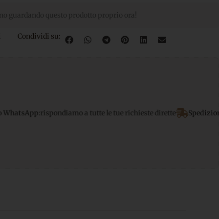
no guardando questo prodotto proprio ora!
i
Condividi su:
pondiamo a tutte le tue richieste dirette
Spedizione gratuita
per o