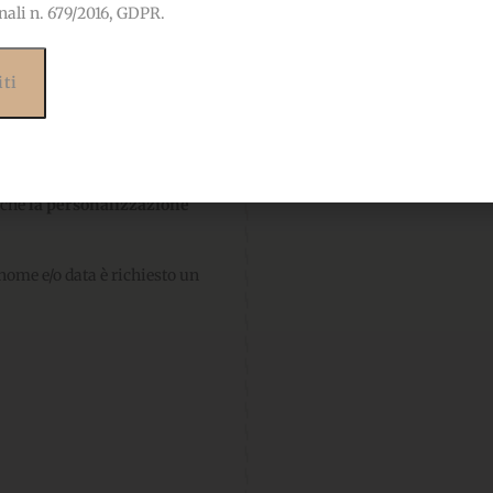
nali n. 679/2016, GDPR.
ttagli creativi per ottenere
rissimo
orsetto
o l’elegante
mi di più tra quelle
nche
la personalizzazione
 nome e/o data è richiesto un