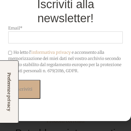
Iscriviti alla
newsletter!
COMPOSIZIONE
100% Poliestere
Email*
OEKO-TEX-Privo di sostanze
CERTIFICATO
nocive, adatto anche ai
Ho letto l'
informativa privacy
e acconsento alla
bambini
memorizzazione dei miei dati nel vostro archivio secondo
quanto stabilito dal regolamento europeo per la protezione
dei dati personali n. 679/2016, GDPR.
Prodotti correlati