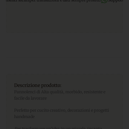
nti sicuri
per transazioni e dati sempre protetti
Supporto What
Descrizione prodotto:
Pannolenci di Alta qualità, morbido, resistente e
facile da lavorare
Perfetto per cucito creativo, decorazioni e progetti
handmade
Per trasformare un’idea in un piccolo incanto