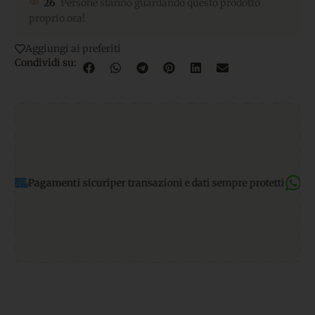
26
Persone stanno guardando questo prodotto
proprio ora!
Aggiungi ai preferiti
Condividi su:
enti sicuri
per transazioni e dati sempre protetti
Supporto Wha