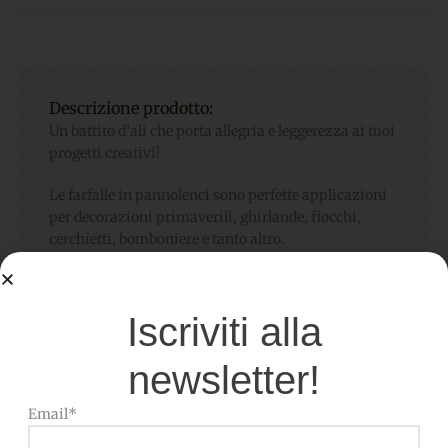
Descrizione prodotto:
Un battito d’ali che porta allegria e leggerezza ai tuoi
progetti creativi!
Le farfalle in pannolenci sono perfette applicazioni
per decorazioni primaverili, ghirlande, fiocchi,
cerchietti, bomboniere e tanto altro.
Ogni farfalla è ricca di dettagli e pronta da tagliare,
cucire o incollare.
Iscriviti alla
Disponibile in 10 variante di colore per dare vita a
newsletter!
ogni ispirazione
Email*