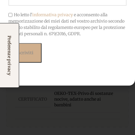
Specifiche tecniche
Ho letto l'
informativa privacy
e acconsento alla
📐 MISURA:
20×25 cm
memorizzazione dei miei dati nel vostro archivio secondo
quanto stabilito dal regolamento europeo per la protezione
dei dati personali n. 679/2016, GDPR.
SPESSORE:
1 mm
Pannolenci di alta qualità,
MATERIALE
morbido, facile da cucire e
incollare
OEKO-TEX-Privo di sostanze
CERTIFICATO
nocive, adatto anche ai
bambini