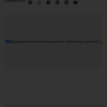
Condividi su:
nti sicuri
per transazioni e dati sempre protetti
Supporto What