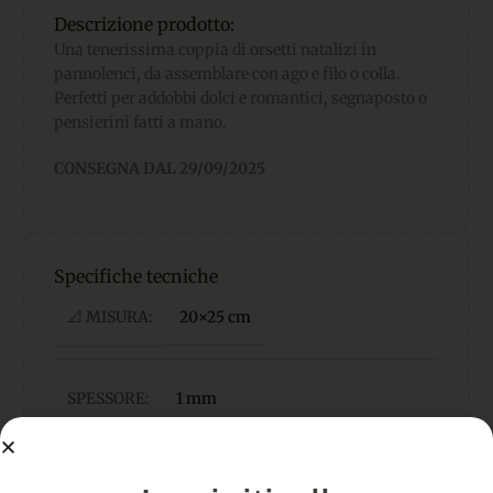
Descrizione prodotto:
Una tenerissima coppia di orsetti natalizi in
pannolenci, da assemblare con ago e filo o colla.
Perfetti per addobbi dolci e romantici, segnaposto o
pensierini fatti a mano.
CONSEGNA DAL 29/09/2025
Specifiche tecniche
📐 MISURA:
20×25 cm
SPESSORE:
1 mm
Pannolenci di alta qualità,