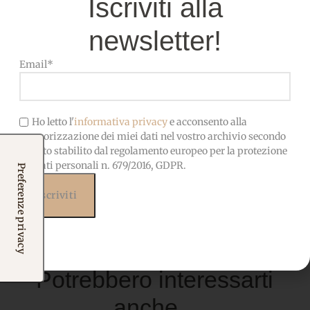
Iscriviti alla
MATERIALE
morbido, facile da cucire e
incollare
newsletter!
Email*
OEKO-TEX-Privo di sostanze
CERTIFICATO
nocive, adatto anche ai
bambini
Ho letto l'
informativa privacy
e acconsento alla
memorizzazione dei miei dati nel vostro archivio secondo
quanto stabilito dal regolamento europeo per la protezione
dei dati personali n. 679/2016, GDPR.
Prodotti correlati
Potrebbero interessarti
anche...