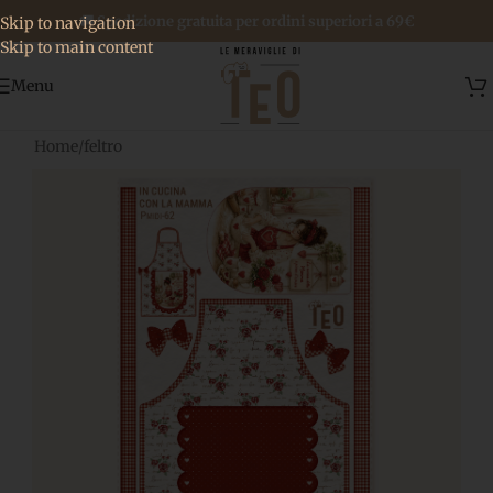
🚚 Spedizione gratuita per ordini superiori a 69€
Skip to navigation
Skip to main content
Menu
Home
/
feltro