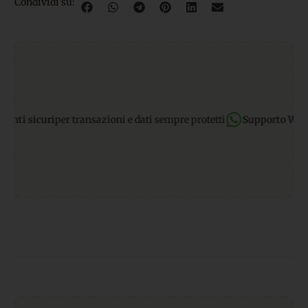
Condividi su:
i sicuri
per transazioni e dati sempre protetti
Supporto WhatsA