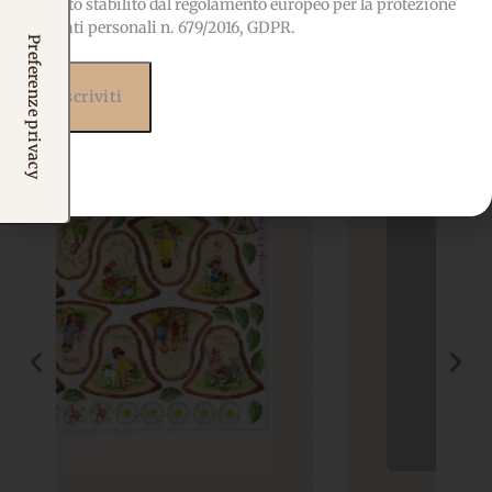
quanto stabilito dal regolamento europeo per la protezione
Potrebbero interessarti
dei dati personali n. 679/2016, GDPR.
anche...