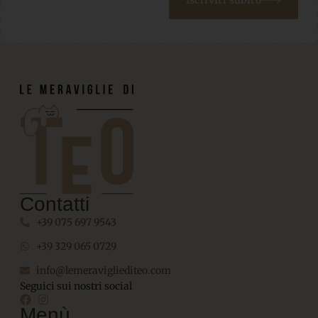
Contatti
+39 075 697 9543
+39 329 065 0729
info@lemeravigliediteo.com
Seguici sui nostri social
Menù