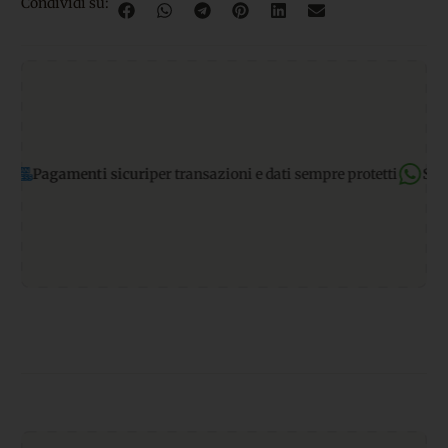
Condividi su:
menti sicuri
per transazioni e dati sempre protetti
Supporto Wh