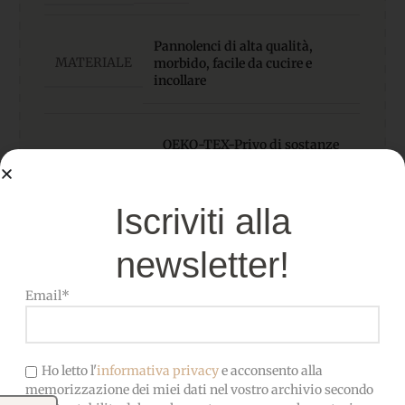
Pannolenci di alta qualità,
MATERIALE
morbido, facile da cucire e
incollare
OEKO-TEX-Privo di sostanze
CERTIFICATO
nocive, adatto anche ai
bambini
Iscriviti alla
newsletter!
Email*
Ho letto l'
informativa privacy
e acconsento alla
Prodotti correlati
memorizzazione dei miei dati nel vostro archivio secondo