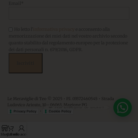
Email*
Ho letto l'
informativa privacy
e acconsento alla
memorizzazione dei miei dati nel vostro archivio secondo
quanto stabilito dal regolamento europeo per la protezione
dei dati personali n. 679/2016, GDPR.
Le Meraviglie di Teo © 2025 • P.I. 03572460545 • Strada
Ludovico Ariosto, 10 • 06063, Magione PG
💬 Hai bisogno di aiuto?
•
Privacy Policy
Cookie Policy
Shop
Carrello
Il mio account