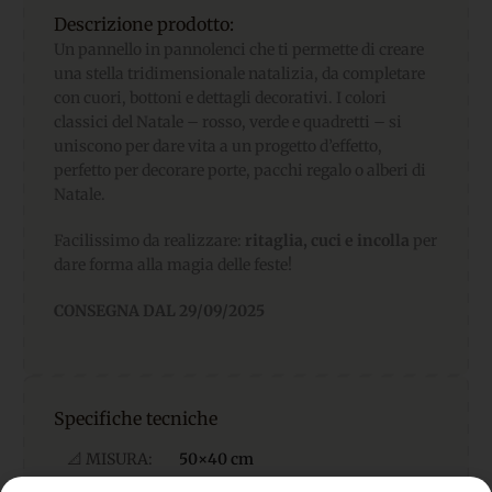
Descrizione prodotto:
Un pannello in pannolenci che ti permette di creare
una stella tridimensionale natalizia, da completare
con cuori, bottoni e dettagli decorativi. I colori
classici del Natale – rosso, verde e quadretti – si
uniscono per dare vita a un progetto d’effetto,
perfetto per decorare porte, pacchi regalo o alberi di
Natale.
Facilissimo da realizzare:
ritaglia, cuci e incolla
per
dare forma alla magia delle feste!
CONSEGNA DAL 29/09/2025
Specifiche tecniche
📐 MISURA:
50×40 cm