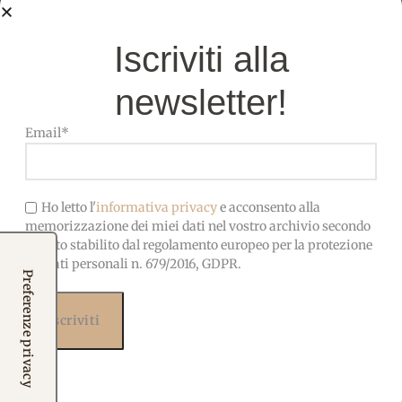
SPESSORE:
1 mm
Iscriviti alla
newsletter!
Pannolenci di alta qualità,
MATERIALE
morbido, facile da cucire e
Email*
incollare
OEKO-TEX-Privo di sostanze
Ho letto l'
informativa privacy
e acconsento alla
CERTIFICATO
nocive, adatto anche ai
memorizzazione dei miei dati nel vostro archivio secondo
bambini
quanto stabilito dal regolamento europeo per la protezione
dei dati personali n. 679/2016, GDPR.