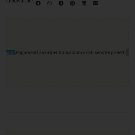
Condividi su:
agamenti sicuri
per transazioni e dati sempre protetti
Supporto