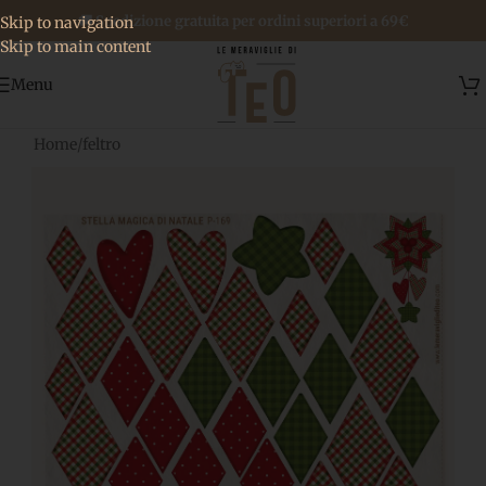
🚚 Spedizione gratuita per ordini superiori a 69€
Skip to navigation
Skip to main content
Menu
Home
/
feltro