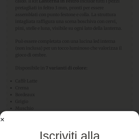
caldo. Il kit
Lanterna in Feltro
include tutti i pezzi
pretagliati in feltro 3 mm, pronti per essere
assemblati con punto festone e colla. La struttura
intagliata raffigura una scena boschiva con cervi,
pini, stelle e luna, visibile su ogni lato della lanterna.
Può essere completata con una lucina led interna
(non inclusa) per un tocco luminoso che valorizza il
gioco di ombre.
Disponibile in
7 varianti di colore:
Caffè Latte
Crema
Bordeaux
Grigio
Muschio
Noce Melange
Rosso
Iscriviti alla