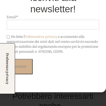
Specifiche tecniche
newsletter!
DIMENSIONI ADDOBBO
15×15 cm circa
Email*
MATERIALE KIT
Feltro pretagliato
Ho letto l'
informativa privacy
e acconsento alla
memorizzazione dei miei dati nel vostro archivio secondo
quanto stabilito dal regolamento europeo per la protezione
dei dati personali n. 679/2016, GDPR.
Prodotti correlati
Potrebbero interessarti
anche...